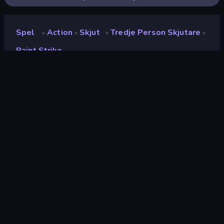
Spel
Action
Skjut
Tredje Person Skjutare
»
»
»
»
Paint Strike
Paint Strike
Utvecklare
playablefactory
Betyg
(
baserat på de senaste 6
8.7
månaderna
)
Utgiven
oktober 2022
Senast uppdaterad
november 2022
Spelmotor
HTML5
Plattformar
Webbläsare (stationär dator,
mobil, surfplatta),
CrazyGames-appen (iOS,