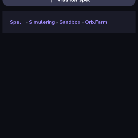
Visa fler spel
Spel
Simulering
Sandbox
Orb.Farm
»
»
»
Orb.Farm
Betyg
9.0
(
baserat på de senaste 6 månaderna
)
Utgiven
mars 2021
Spelmotor
HTML5
Plattformar
Webbläsare (stationär dator, mobil,
surfplatta), CrazyGames-appen (iOS,
Android)
Inriktning
Landscape
Simulering
308
Sandbox
23