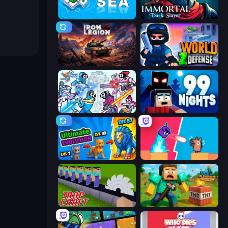
War Sea
Immortal: Dark Slayer
Iron Legion
World Z Defense - Zombie Defense
Space Wars Battleground
99 Nights (Bloxd.io)
Ultimate Evolution
Boom Slingers ReBoom
Trap Craft
Voxel Playground: Ragdoll Noob