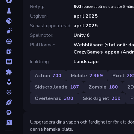
Betyg
9.0
(
baserat på de senaste 6 mån
Utgiven
april 2025
Senast uppdaterad
april 2025
Spelmotor
Unity 6
Plattformar
Webbläsare (stationär dat
CrazyGames-appen (Andr
Inriktning
Landscape
Action
700
Mobile
2,369
Pixel
28
Sidscrollande
187
Zombie
180
2
Överlevnad
380
Skicklighet
259
P
Uppgradera dina vapen och färdigheter för att dö
denna hemska plats.