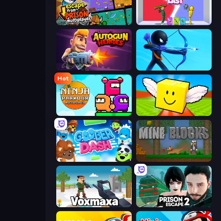
Escape From Prison Multiplayer
Who Dies Last?
Autogun Heroes
Archers Random
Hot
Ninja Parkour Multiplayer
Lucky Brainrot Blocks Online
Goober Dash
Mine Blocks
Voxmaxa
Prison Escape 2