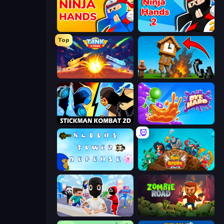
Ninja Hands
Ninja Hands 2
Top
Tank Stars
Noob Fuse
Stickman Kombat 2D
Dye Hard
Bloons Tower Defense 3
Epic Empire: Tower Defense
Mr. Dude: Online Multiverse Challenge
Zombie Road