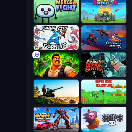
Merge & Fight
Endless Siege
Funny City: Gopniks
Stickman Rebirth
Zombie Lab Escape
Tailed Demon Slayer
Artillery Vs Tanks
Super Robo - Adventure
Flying Robot Transform Car Games
Ships 3D