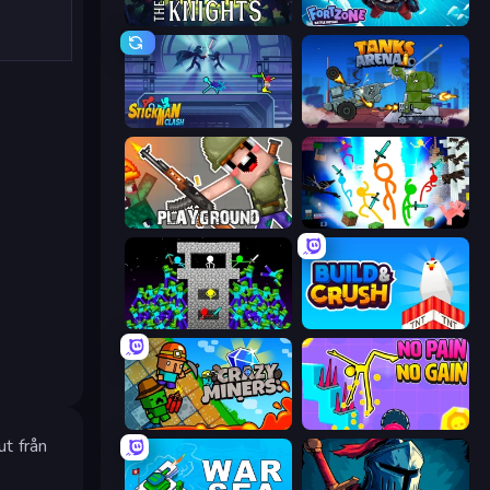
War the Knights
Fortzone Battle Royale
Stickman Clash
Tanks Arena io: Craft & Combat
Playground
Stickman Epic
Stick Epic Fighter
Build and Crush
Crazy Miners
No Pain No Gain - Ragdoll Sandbox
t från