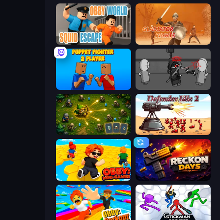
Obby World: Squid Escape
Gladiator Fights
Puppet Fighter 2 Player
Madness Project Nexus
Tiny Ranger
Defender Idle 2
Obby: Mini-Games
Reckon Days