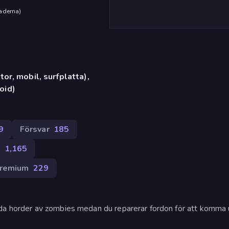
aderna
)
or, mobil, surfplatta),
oid)
9
Försvar
185
D
1,165
remium
229
da horder av zombies medan du reparerar fordon för att komma u