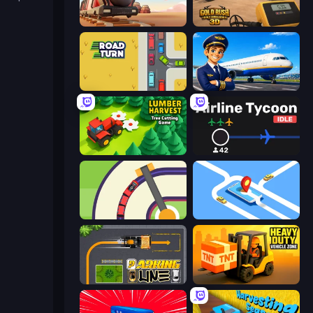
Train Master
Gold Rush: Gold Simulator 3D
Road Turn
Idle Airport Tycoon
Lumber Harvest: Tree Cutting Game
Airline Tycoon Idle
Crazy Train Snake
Drive Taxi
Parking Line
Heavy Duty: Vehicle Zone