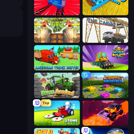
Train Drift
Harvesting Season
Mine Loop
The Cargo
American Truck Driver
Home Builder 3D
Farm Around
Traffic Architect
Top
Stone Grass: Mowing Simulator
Sand King