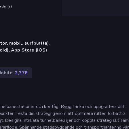
aderna
)
or, mobil, surfplatta),
id), App Store (iOS)
obile
2,378
nnelbanestationer och kör tåg. Bygg, länka och uppgradera ditt
punkter. Testa din strategi genom att optimera rutter, förbättra
digt. Designa intrikata tunnelbanelinjer och koppla strategiskt s
agerarflöde. Spännande stadsbyggande och transporthantering vä