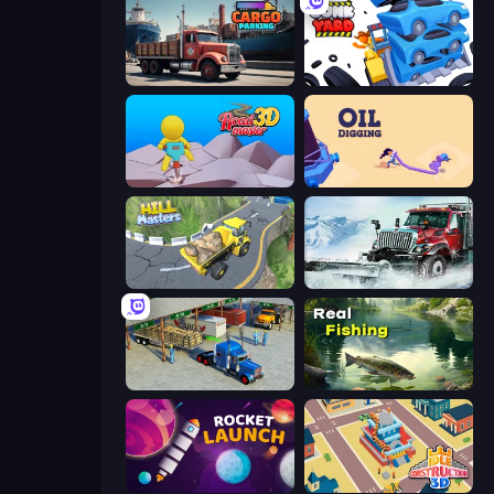
Cargo Truck Parking
Junkyard Sim
Road Master 3D
Oil Digging
Hill Masters
Snow Plow Truck
Offroad Cargo Transport Truck
Real Fishing Simulator
Rocket Launch
Idle Construction 3D