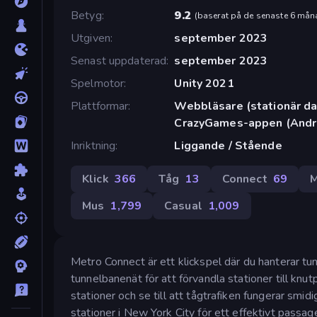
Betyg
9.2
(
baserat på de senaste 6 mån
Utgiven
september 2023
Senast uppdaterad
september 2023
Spelmotor
Unity 2021
Plattformar
Webbläsare (stationär dat
CrazyGames-appen (Andro
Inriktning
Liggande / Stående
Klick
366
Tåg
13
Connect
69
M
Mus
1,799
Casual
1,009
Metro Connect är ett klickspel där du hanterar tu
tunnelbanenät för att förvandla stationer till knut
stationer och se till att tågtrafiken fungerar smi
stationer i New York City för ett effektivt pass