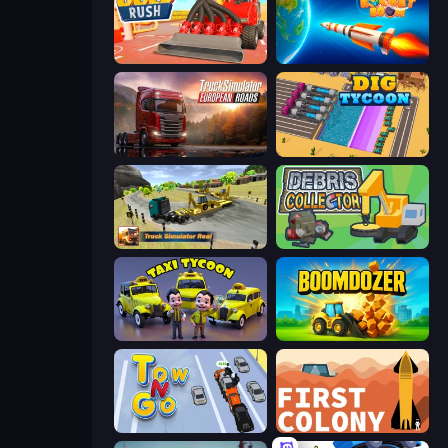
Gold Rush
Rocket Boom: Space Destroy 3D
Truck Simulator: European Roads
Dig Tycoon
Truck Simulator Real
Debris Collector
Taxi Tycoon: Idle Business
Boomdozer
Tow N Go
First Colony