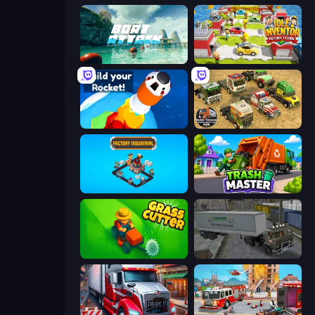
Boat Attack
Idle Inventor
Build your Rocket
Euro Truck Driving Simulator 2025
Factory Industrial
Trash Master
Grass Cutter: Mowing Simulator
Russian Kamaz Truck Driver