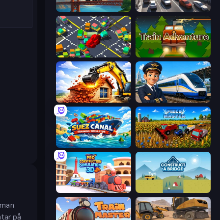
Bridge Builder
Traffic Loop
Slightly Annoying Traffic
Train Adventure
City Constructor
Idle Train Empire Tycoon
Suez Canal Training Simulator
Field Master
Pro Construction: Simulation 3D
Construct a Bridge
amman
ntar på