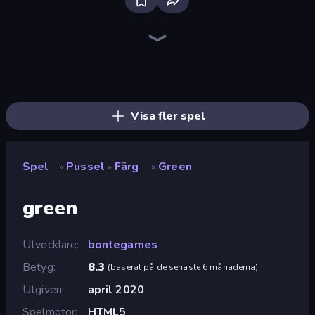
Bloxd.io
Ragdoll Archers
EvoWars.io
Piece of Cake: Merge and Bake
Veck.io
Traffic Rider
Racing Limits
Mahjongg Solitaire
Screw Out: Bolts and Nuts
Words of Wonders
Piles of Mahjong
Designville: Merge & Design
Space Waves
Miniblox
SkillWarz
Stickman Clash
Fortzone Battle Royale
Arrow Escape
Visa fler spel
Spel
Pussel
Färg
Green
»
»
»
green
Utvecklare
bontegames
Betyg
8.3
(
baserat på de senaste 6 månaderna
)
Utgiven
april 2020
Spelmotor
HTML5