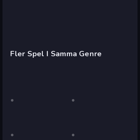
Fler Spel I Samma Genre
red
Endast
black
Endast
skrivbord
skrivbord
blue
Endast
pink
Endast