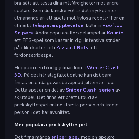
bra sätt att testa dina målfärdigheter mot andra
spelare. Som du kanske vet är det mycket mer
utmanande än att spela mot livlösa robotar! För en
utmärkt
tvåspelarupplevelse
, kolla in
Rooftop
Snipers
. Andra populära flerspelarspel är
Kour.io
,
ett FPS-spel som kastar in dig i intensiva strider
på olika kartor, och
Assault Bots
, ett
fordonsstridsspel.
Hoppa in i en blodig julmardröm i
Winter Clash
3D.
På det här slagfältet online kan det bara
finnas en enda gevärsbeväpnad jultomte - du.
Detta spel är en del av
Sniper Clash-serien
av
skjutspel. Det finns ett brett utbud av
prickskyttespel online i första person och tredje
person i det här avsnittet.
Mer populära prickskyttespel
Det finns många
sniper-spel
med en spelare