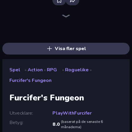
Bloxd.io
Ragdoll Archers
EvoWars.io
Piece of Cake: Merge and Bake
Veck.io
Traffic Rider
Racing Limits
Mahjongg Solitaire
Screw Out: Bolts and Nuts
Words of Wonders
Piles of Mahjong
Designville: Merge & Design
Space Waves
Miniblox
SkillWarz
Stickman Clash
Fortzone Battle Royale
Arrow Escape
Visa fler spel
Spel
Action
RPG
Roguelike
»
»
»
»
Furcifer's Fungeon
Furcifer's Fungeon
Utvecklare
PlayWithFurcifer
Betyg
(
baserat på de senaste 6
8.0
månaderna
)