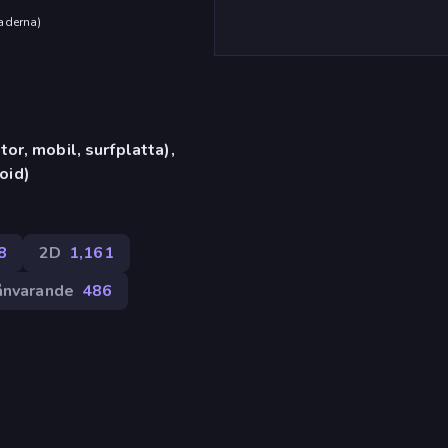
aderna
)
or, mobil, surfplatta),
oid)
8
2D
1,161
ånvarande
486