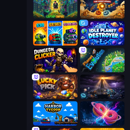
Laptop Empire
Gear Factory
Pumpkin Defense: Merge Cannon
Idle Planet Destroyer
Dungeon Clicker
Planet Evolution: Idle Clicker
Lucky Pick
The Last Lighthouse
Harbor Tycoon
Universe Maker