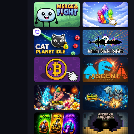
Merge & Fight
Crystalia Idle Clicker
Cat Planet Idle
Infinite Blade: Rebirth
Money Maker
Ascent of Echoes
Mining Simulator
Monster Breaker Idle