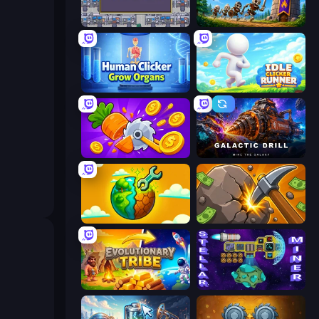
Idle IT Company
Mage Castle Idle Defense
Human Clicker: Grow Organs
Idle Clicker Runner
Farm Ring Idle
Galactic Drill
Land Explorers: Merge & Build
Mine Clicker
Evolutionary Tribe
Stellar Mines: Space Miner