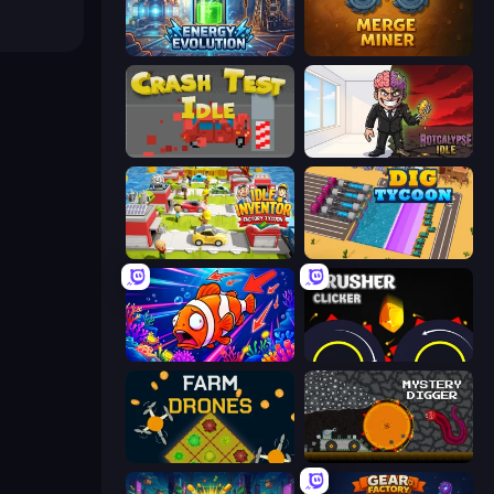
Energy Evolution
Merge Miner
Crash Test Idle
Rotcalypse: Idle Incremental
Idle Inventor
Dig Tycoon
Fish Catch Idle
Crusher Clicker
Farm Drones
Mystery Digger