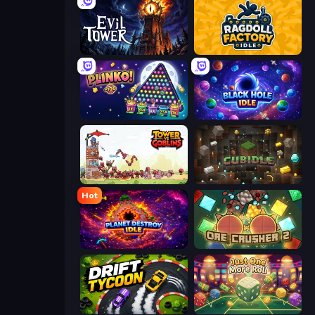
Evil Tower
Ragdoll Factory Idle
PLINKO!
Black Hole Idle
Tower vs Goblins
Cubidle
Hot
Planet Destroy Idle
OreCrusher 2
Drift Tycoon
Just One More Roll