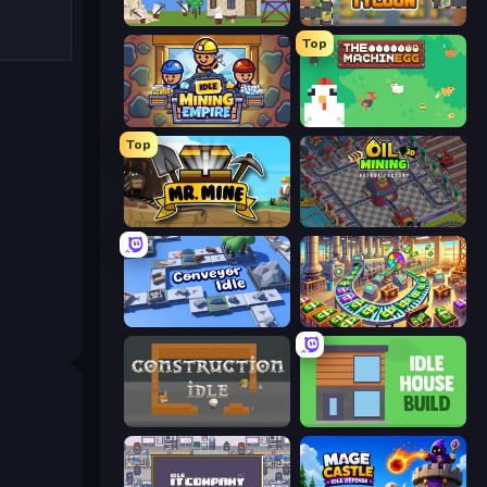
Babel Tower
Leek Factory Tycoon
Top
Idle Mining Empire
The MachinEGG
Top
Mr. Mine
Oil Mining 3D: Petrol Factory
Conveyor Idle
Money Factory: Tycoon Idle Game
Construction Idle
Idle House Build