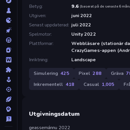
Betyg
9.6
(
baserat på de senaste 6 mån
Utgiven
juni 2022
Senast uppdaterad
juli 2022
Spelmotor
Unity 2022
Plattformar
Webbläsare (stationär dat
CrazyGames-appen (Andr
Inriktning
Landscape
Simulering
425
Pixel
288
Gräva
7
Inkrementell
418
Casual
1,005
Fr
Utgivningsdatum
geassemánnu 2022