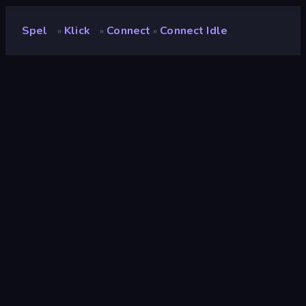
Spel
Klick
Connect
Connect Idle
»
»
»
Connect idle
Utvecklare
Neko
Betyg
9.5
(
baserat på de senaste 6 månaderna
)
Utgiven
februari 2023
Spelmotor
Unity 2022
Plattformar
Webbläsare (stationär dator, mobil,
surfplatta), CrazyGames-appen
(Android)
Inriktning
Landscape
Klick
294
Connect
64
Mobile
2,357