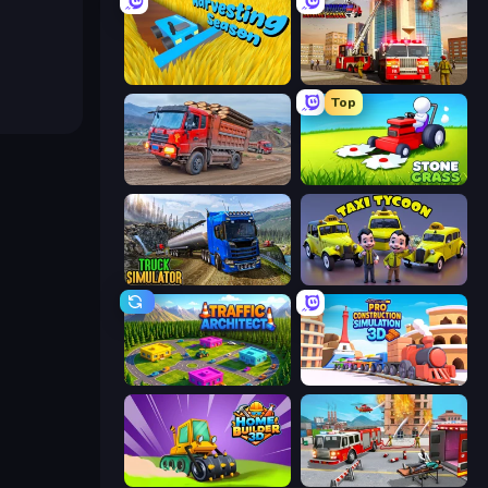
Harvesting Season
Fire Truck Driving School
Top
Cargo Truck Driver Simulator
Stone Grass: Mowing Simulator
Truck Driving Simulator Game
Taxi Tycoon: Idle Business
Traffic Architect
Pro Construction: Simulation 3D
Home Builder 3D
Fireman 2024