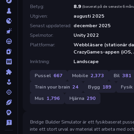
Betyg
8.9
(
baserat på de senaste 6 mån
Utgiven
augusti 2025
Senast uppdaterad
december 2025
Spelmotor
Unity 2022
Plattformar
Webbläsare (stationär dat
CrazyGames-appen (iOS, 
Inriktning
Landscape
Pussel
667
Mobile
2,373
Bil
381
Train your brain
24
Bygg
189
Fysik
Mus
1,796
Hjärna
290
Bridge Builder Simulator är ett fysikbaserat pusse
inte ett stort urval av material att arbeta med o