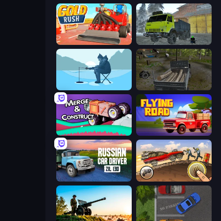
Gold Rush
Taiga Car Driver
Ice Fishing
Russian Delivery Club Baikal
Merge & Construct
Flying Road
Russian Car Driver ZIL 130
Earn to Die: Zombie Ride