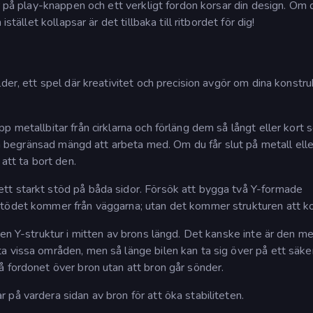
r på play-knappen och ett verkligt fordon korsar din design. Om 
stället kollapsar är det tillbaka till ritbordet för dig!
der, ett spel där kreativitet och precision avgör om dina konstru
p metallbitar från cirklarna och förläng dem så långt eller kort
 en begränsad mängd att arbeta med. Om du får slut på metall elle
att ta bort den.
tt starkt stöd på båda sidor. Försök att bygga två Y-formade
Stödet kommer från väggarna; utan det kommer strukturen att ko
 en Y-struktur i mitten av brons längd. Det kanske inte är den m
a vissa områden, men så länge bilen kan ta sig över på ett säker
å fordonet över bron utan att bron går sönder.
på vardera sidan av bron för att öka stabiliteten.