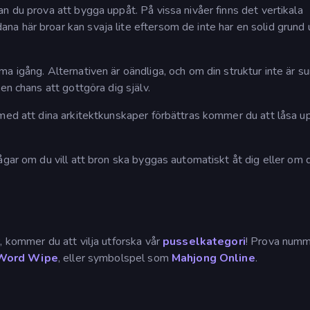
n du prova att bygga uppåt. På vissa nivåer finns det vertikala
a här broar kan svaja lite eftersom de inte har en solid grund
a igång. Alternativen är oändliga, och om din struktur inte är s
en chans att gottgöra dig själv.
 med att dina arkitektkunskaper förbättras kommer du att låsa u
gar om du vill att bron ska byggas automatiskt åt dig eller om d
, kommer du att vilja utforska vår
pusselkategori
! Prova num
Word Wipe
, eller symbolspel som
Mahjong Online
.