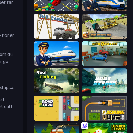
det tar
Slightly Annoying Traffic
Idle Train Empire Tycoon
ktioner
The Cargo
Truck Simulator Real
 som du
r gör
Idle Airport Tycoon
Retro Garage
llapsa.
Real Fishing Simulator
Boat Attack
est
t sätt
Road Turn
Parking Line