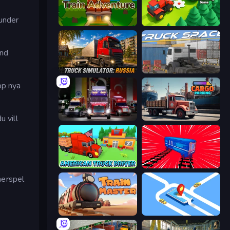
 under
Train Adventure
Lumber Harvest: Tree Cutting Game
und
Truck Simulator: Russia
Truck Space
pp nya
u vill
Big Euro Truck Driving
Cargo Truck Parking
American Truck Driver
Train Drift
merspel
Train Master
Drive Taxi