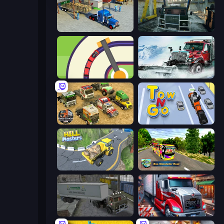
Offroad Cargo Transport Truck
Kamaz Truck Driver
Crazy Train Snake
Snow Plow Truck
Euro Truck Driving Simulator 2025
Tow N Go
Hill Masters
Bus Simulator Real
Russian Kamaz Truck Driver
Just Park It 12