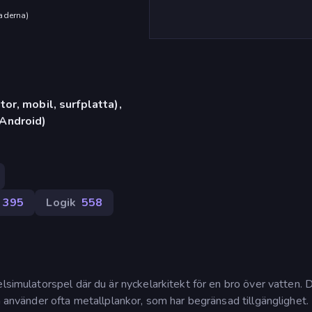
aderna
)
or, mobil, surfplatta),
Android)
395
Logik
558
lsimulatorspel där du är nyckelarkitekt för en bro över vatten. 
ch använder ofta metallplankor, som har begränsad tillgänglighet.