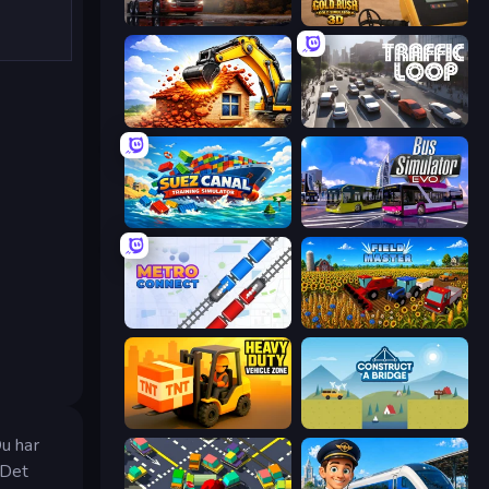
Truck Simulator: European Roads
Gold Rush: Gold Simulator 3D
City Constructor
Traffic Loop
Suez Canal Training Simulator
Bus Simulator: EVO
Metro Connect
Field Master
Heavy Duty: Vehicle Zone
Construct a Bridge
Du har
 Det