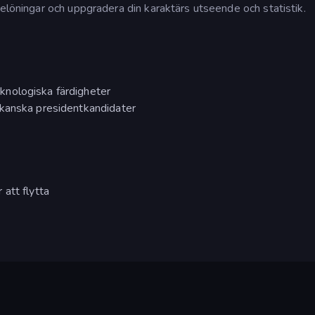
belöningar och uppgradera din karaktärs utseende och statistik.
nologiska färdigheter
ikanska presidentkandidater
att flytta