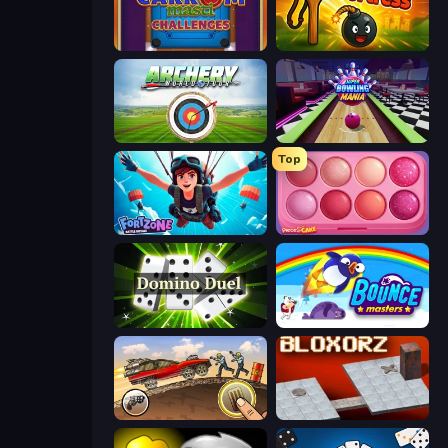
Carrom Masti Challenges
Slingshot Fortress
Archery World Tour
Super Bowling Mania
Top
Fortzone Battle Royale
Piece of Cake: Merge and Bake
Domino Duel
Bouncemasters
Earn to Die: Zombie Ride
Bloxorz