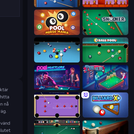
8 Ball Pool
Bounce Return
Pool Merge Mania
Snooker
Billiards Pool 8
9 Ball Pool
Pool Hustlers
Pool Club
ktär
hitta
an nå
väg.
Blast Billiards 4
BilliardX
nvänd
slutet