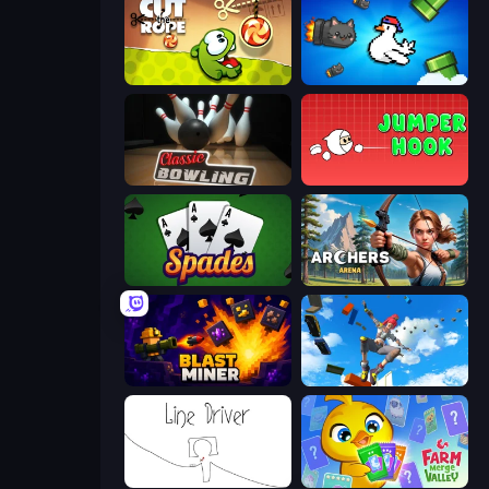
Cut the Rope
Honk
Classic Bowling
Jumper Hook
Spades
Archers Arena
Blast Miner
Only Up 3D Parkour: Go Ascend
Line Driver
Farm Merge Valley