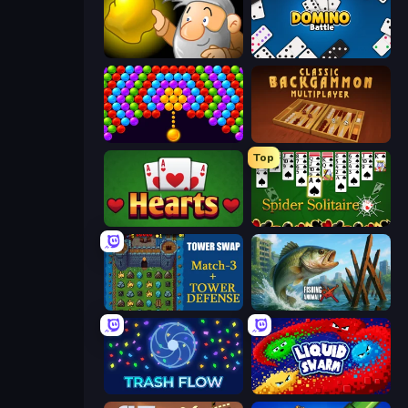
Gold Miner
Domino Battle
Bubble Story
Backgammon Online
Top
Hearts: Classic
Spider Solitaire
Tower Swap
Fishing Anomaly
Trash Flow
Liquid Swarm