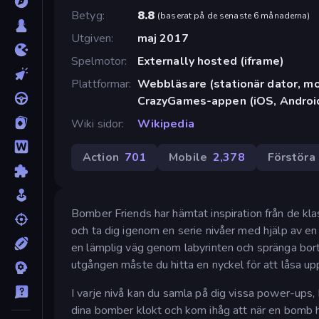
Betyg
8.8
(
baserat på de senaste 6 månaderna
)
Utgiven
maj 2017
Spelmotor
Externally hosted (iframe)
Plattformar
Webbläsare (stationär dator, mob
CrazyGames-appen (iOS, Androi
Wiki sidor
Wikipedia
Action
701
Mobile
2,378
Förstöra
Bomber Friends har hämtat inspiration från de kla
och ta dig igenom en serie nivåer med hjälp av en 
en lämplig väg genom labyrinten och spränga bort
utgången måste du hitta en nyckel för att låsa u
I varje nivå kan du samla på dig vissa power-ups
dina bomber klokt och kom ihåg att när en bomb ha