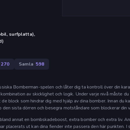
il, surfplatta),
d)
270
Samla
598
ssiska Bomberman-spelen och låter dig ta kontroll över din kara
kombination av skicklighet och logik. Under varje nivå måste du 
 de block som hindrar dig med hjälp av dina bomber. Innan du k
pp den sista dörren och besegra motståndare som blockerar din 
, bland annat en bombskadeboost, extra bomber och extra liv. A
r placerats ut kan dina fiender inte passera den här punkten. I 