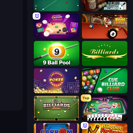
Mafia Billiard Tricks
The Best Russian Billiards
Disk Strike: Carrom Challenge
Royal Pool
9 Ball Pool Online Multiplayer
Billiards
Las Vegas Poker
Cue Billiard Club
Top
8 Ball Billiards Classic
Gin Rummy Mania