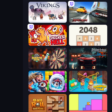
Vikings: An Archer's Journey
Traffic Racer
Chicken Hell
2048
Darts Club
Driving School Simulator
Captain Blast
Mansion Tale: Merge Secrets