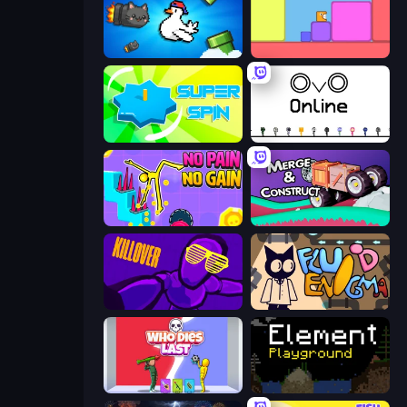
Honk
Level EATEN!
Super Spin
OvO.io
No Pain No Gain - Ragdoll Sandbox
Merge & Construct
KILLOVER
Fluid Enigma
Who Dies Last?
Element Playground