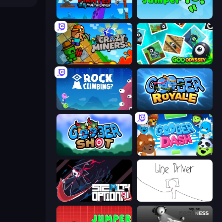
Cannon Pirates Multiplayer
Adventure Jumper
Crazy Miners
Goo Odyssey
Rock Climbing?
Goober Royale
Goober Shot
Goober Dash
Stealth Optional
Line Driver