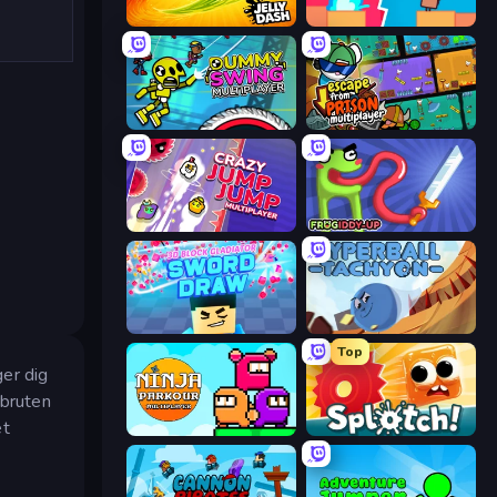
Jelly Dash
Boom Slingers ReBoom
Crazy Dummy Swing Multiplayer
Escape From Prison Multiplayer
Crazy Jump Jump Multiplayer
Frogiddy
3D Block Gladiator: Sword Draw
Hyperball Tachyon
Top
ger dig
vbruten
et
Ninja Parkour Multiplayer
Splotch!