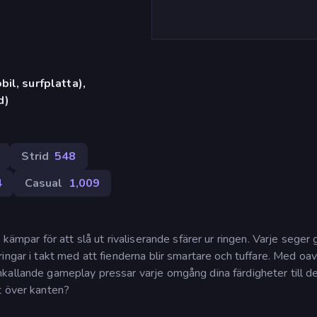
il, surfplatta),
d)
Strid
548
4
Casual
1,009
kämpar för att slå ut rivaliserande sfärer ur ringen. Varje seger 
ingar i takt med att fienderna blir smartare och tuffare. Med oa
kallande gameplay pressar varje omgång dina färdigheter till d
t över kanten?