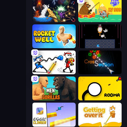
Sandbox: Particle World
Fish Orbit
Rocket Well
Just One Boss
Doodle Smash
Crossection
Men Vs Gorillas
Rodha
Draw Climber
Getting Over It