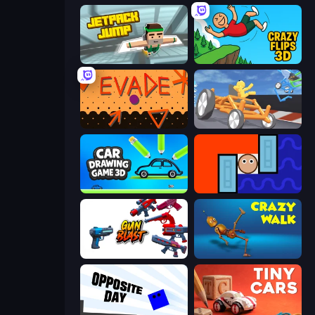
Jetpack Jump
Crazy Flips 3D
Evade
Draw Crash Race
Car Drawing Game 3D
Lava and Aqua
Gun Blast
Crazy Walk