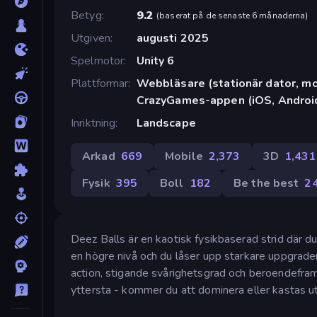
Betyg
9.2
(
baserat på de senaste 6 månaderna
)
Utgiven
augusti 2025
Spelmotor
Unity 6
Plattformar
Webbläsare (stationär dator, mob
CrazyGames-appen (iOS, Androi
Inriktning
Landscape
Arkad
669
Mobile
2,373
3D
1,431
Fysik
395
Boll
182
Be the best
2
Deez Balls är en kaotisk fysikbaserad strid där du 
en högre nivå och du låser upp starkare uppgrader
action, stigande svårighetsgrad och beroendefram
yttersta - kommer du att dominera eller kastas u