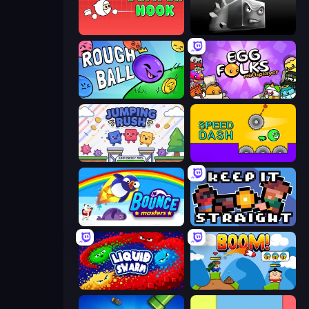
Jumper Hook
Sqube Darkness
Rough Ball
Egg Folks Multiplayer
Jumping Rush
Speed Dash
Bouncemasters
Keep It Straight
Liquid Swarm
Boom!