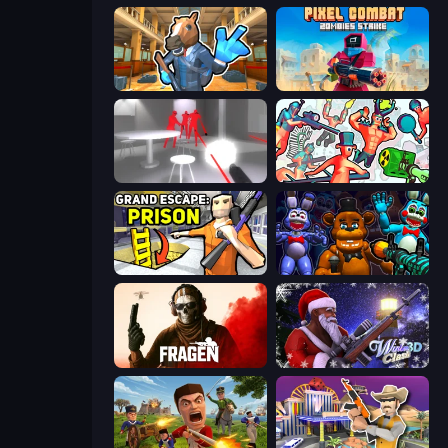
Bank Robbery 2
Pixel Combat: Zombies Strike
SuperHot
Funny Shooter 2
Grand Escape: Prison
FNaF Shooter
Fragen
Winter Clash 3D