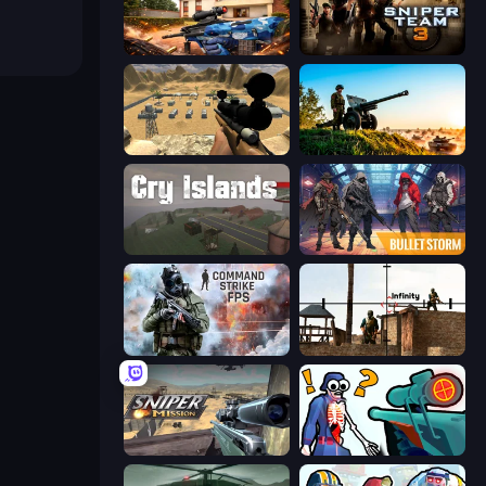
Special Ops: GO
Sniper Team 3
Ghost Sniper
Artillery Vs Tanks
Cry Islands
Bulletstorm
Command Strike FPS
Lethal Sniper 3D: Army Soldier
Sniper Mission
Sniper Shot: Bullet Time