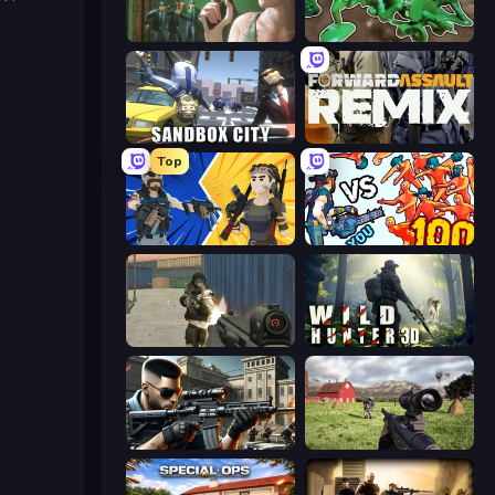
Prison Escape
Soldiers - Capture and Control!
Sandbox City
Forward Assault Remix
Top
BuildNow GG
Horde Killer: You vs 100
Masked Forces
Wild Hunter 3D
Sure Shot
Dead Zed