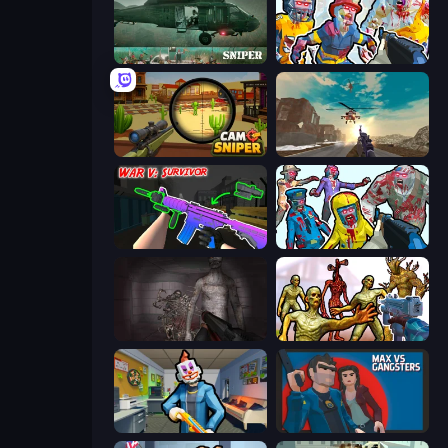
SNIPER
Zombies Shooter: Part 2
Camo Sniper
Grandfather Road Chase: Shooter
War V: Survivor
Zombies Shooter
Portal Of Doom: Undead Rising
Monster Shooter Apocalypse
Save the Hostages
Max vs Gangsters