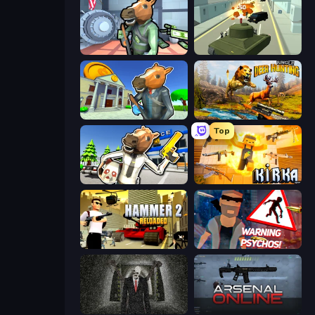
Bank Robbery
Secret Agent James
Bank Robbery 3
Jungle Deer Hunting
Top
Bank Robbery: Escape
Kirka.io
Hammer 2
City of Psychos
Slenderman Must Die: Underground Bunker
Arsenal Online