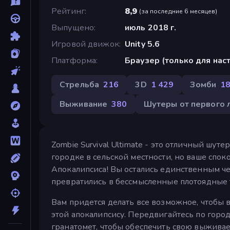
Рейтинг
8,9
(
за последние 6 месяцев
)
Выпущено
июль 2018 г.
Игровой движок
Unity 5.6
Платформа
Браузер (только для на
Стрельба
216
3D
1 429
Зомби
1
Выживание
380
Шутеры от первого 
Zombie Survival Ultimate - это отличный шу
городке в сельской местности, но ваше спо
Апокалипсиса! Вы остались единственным че
превратились в бессмысленные плотоядные 
Вам придется делать все возможное, чтобы
этой апокалипсису. Передвигайтесь по горо
гранатомет, чтобы обеспечить свою выживае