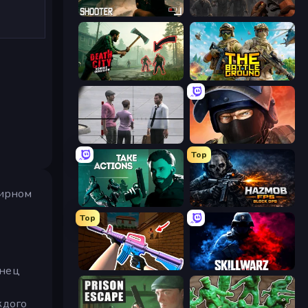
BodyCamera Shooter
Path of Survivor
Death City Zombie Invasion
The Battleground
Sniper Assassin - Government Agent
Bullet Force
Top
мирном
Take Actions
Hazmob FPS: Online Shooter
Top
KS Z
SkillWarz
онец
ждого