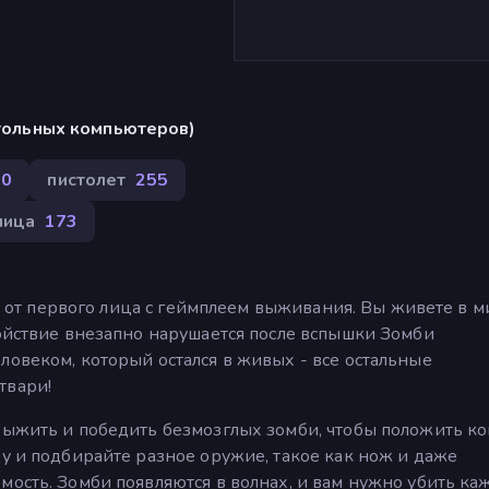
стольных компьютеров)
80
пистолет
255
лица
173
тер от первого лица с геймплеем выживания. Вы живете в 
койствие внезапно нарушается после вспышки Зомби
ловеком, который остался в живых - все остальные
твари!
 выжить и победить безмозглых зомби, чтобы положить к
ду и подбирайте разное оружие, такое как нож и даже
мость. Зомби появляются в волнах, и вам нужно убить ка