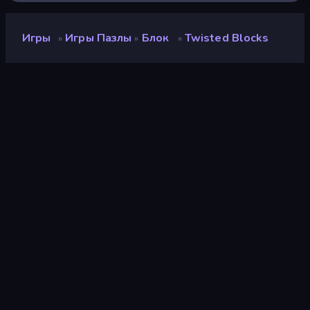
Игры
Игры Пазлы
Блок
Twisted Blocks
»
»
»
Twisted Blocks
Разработчик
Zeero
Рейтинг
8,7
(
за последние 6 месяцев
)
Выпущено
май 2025 г.
Последнее обновление
май 2025 г.
Игровой движок
Unity 2022
Платформы
Браузер (настольный
компьютер, мобильное
устройство, планшет),
Приложение
CrazyGames (Android)