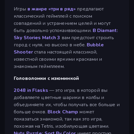
Игры
в жанре «три в ряд»
предлагают
классический геймплей с поиском
совпадений и устранением целей и могут
быть довольно успокаивающими.
В Diamant:
Sky Stories Match 3
вам предстоит строить
город с нуля, но высоко в небе.
Bubble
Shooter
стала настоящей классикой,
известной своими яркими красками и
знакомым геймплеем.
Головоломки с изюминкой
2048 in Flasks
— это игра, в которой вы
добавляете цветные шарики в колбы и
объединяете их, чтобы получать все больше и
больше очков.
Block Champ
может
показаться знакомой, так как это игра,
похожая на Tetris, изобилующая цветами.
Nuts Puzzle: Sort By Color
имеет простую