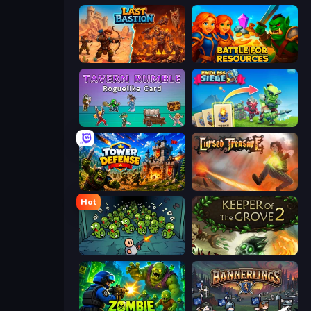
Last Bastion
Battle for Resources
Tavern Rumble: Roguelike Card
Endless Siege 2
Tower Defense
Cursed Treasure
Hot
Base Defence
Keeper of the Grove 2