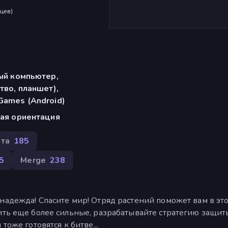
яцев
)
ый компьютер,
тво, планшет),
Games (Android)
ая ориентация
та
185
5
Merge
238
надежда! Спасите мир! Отряд растений поможет вам в эт
ить еще более сильные, разрабатывайте стратегию защит
тоже готовятся к битве...