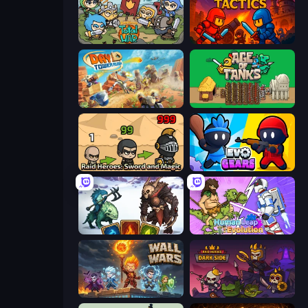
Raid Heroes: Total War
Throne Tactics
Day D Tower Rush
Age of Tanks Warriors: TD War
Raid Heroes: Sword and Magic
Evo Gears
Dark Stones: Card Battle RPG
Human Leap: Evolution
Wall Wars
Raid Heroes: Dark Side