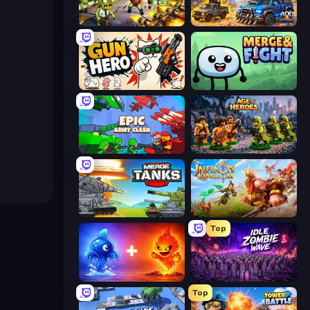
Zombies 4 Weapon Merge
AOD - Art Of Defense
Gun Hero: Cat Survival
Merge & Fight
Epic Army Clash
Age of Heroes
Merge Master Tanks: Tank Wars
Infinity Kingdom
Top
Elemental Monsters: Merge
Idle Zombie Wave: Survivors
Top