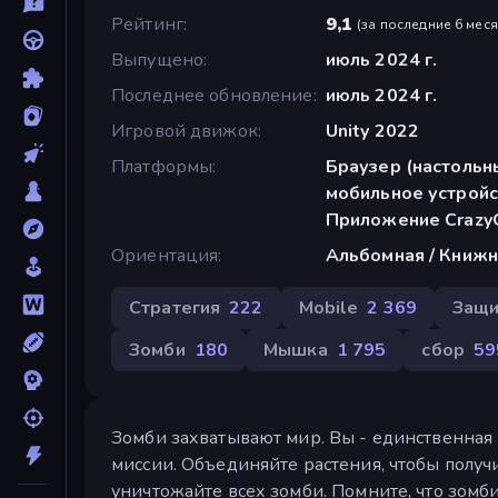
Рейтинг
9,1
(
за последние 6 мес
Выпущено
июль 2024 г.
Последнее обновление
июль 2024 г.
Игровой движок
Unity 2022
Платформы
Браузер (настольн
мобильное устройс
Приложение Crazy
Ориентация
Альбомная / Книжн
Стратегия
222
Mobile
2 369
Защи
Зомби
180
Мышка
1 795
сбор
59
Зомби захватывают мир. Вы - единственная 
миссии. Объединяйте растения, чтобы получ
уничтожайте всех зомби. Помните, что зомби 