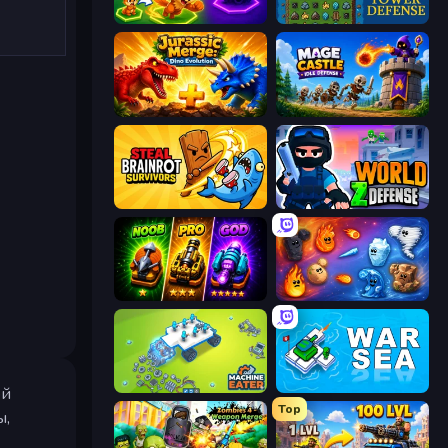
Merge Team Tactics
Tower Swap
Jurassic Merge: Dino Evolution
Mage Castle Idle Defense
Steal Brainrot Survivors
World Z Defense - Zombie Defense
Merge Survival
Elemental Merge
Machine Eater
War Sea
ой
Top
ы,