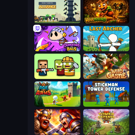
Iron Towers Alliance
Hivebound
Dungeons and Bags
Last Archer
Zombie Horde: Build & Survive
Wild Castle TD: Grow Empire
Age Of Arms
Stickman Tower Defense Idle 3D
Fall of the King
Tower Defense Clash