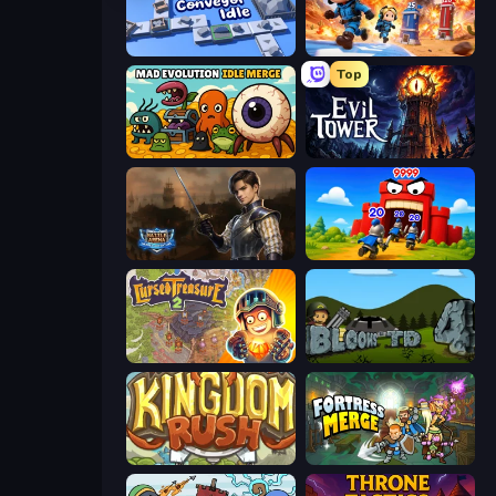
Conveyor Idle
Tower Battle
Top
Mad Evolution: Idle Merge
Evil Tower
Battle Arena
TimeWarriors
Cursed Treasure 2
Bloons Tower Defense 4
Kingdom Rush
Fortress Merge