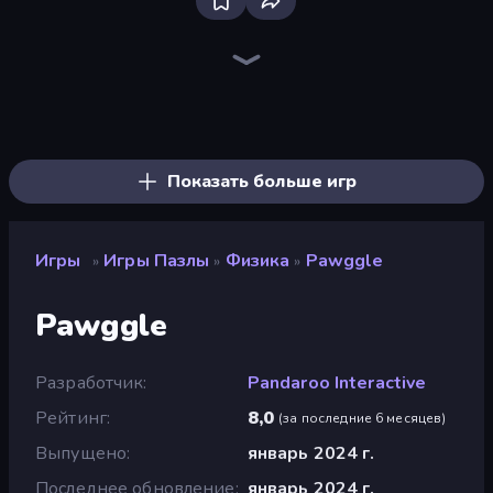
Bloxd.io
Ragdoll Archers
EvoWars.io
Piece of Cake: Merge and Bake
Veck.io
Racing Limits
Traffic Rider
Mahjongg Solitaire
Screw Out: Bolts and Nuts
Words of Wonders
Piles of Mahjong
Designville: Merge & Design
Miniblox
Space Waves
Stickman Clash
SkillWarz
Fortzone Battle Royale
Arrow Escape
Показать больше игр
Игры
Игры Пазлы
Физика
Pawggle
»
»
»
Pawggle
Разработчик
Pandaroo Interactive
Рейтинг
8,0
(
за последние 6 месяцев
)
Выпущено
январь 2024 г.
Последнее обновление
январь 2024 г.