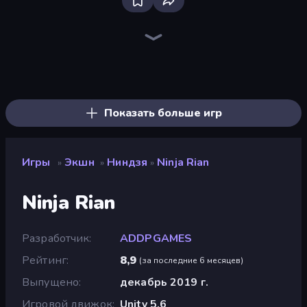
Bloxd.io
Ragdoll Archers
EvoWars.io
Veck.io
Piece of Cake: Merge and Bake
Racing Limits
Traffic Rider
Mahjongg Solitaire
Screw Out: Bolts and Nuts
Words of Wonders
Piles of Mahjong
Stickman Clash
Miniblox
Designville: Merge & Design
Space Waves
SkillWarz
Fortzone Battle Royale
Arrow Escape
Показать больше игр
Игры
Экшн
Ниндзя
Ninja Rian
»
»
»
Ninja Rian
Разработчик
ADDPGAMES
Рейтинг
8,9
(
за последние 6 месяцев
)
Выпущено
декабрь 2019 г.
Игровой движок
Unity 5.6