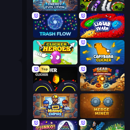
Energy Evolution
Drift Tycoon
Trash Flow
Liquid Swarm
Clicker Heroes
Capybara Clicker
Top
Crusher Clicker
Gear Factory
Idle Mining Empire
Merge Miner