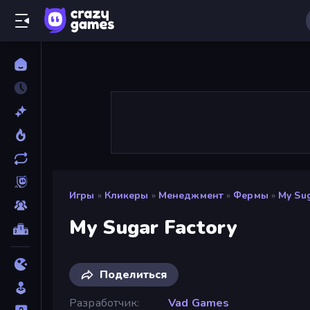
Игры
»
Кликеры
»
Менеджмент
»
Фермы
»
My Sug
My Sugar Factory
Поделиться
Разработчик
Vad Games