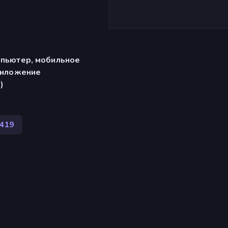
мпьютер, мобильное
риложение
)
419