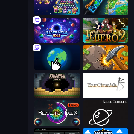
PLINKO!
Planet Evolution: Idle Clicker
Black Hole Idle
Incremental Epic Hero 2
Planet Clicker 2
Mine Clicker
Pickaxe Crusher Idle
Your Chronicle
Revolution Idle X
Space Company