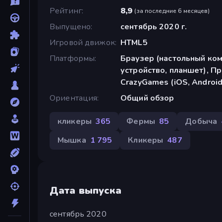
Рейтинг
8,9
(
за последние 6 месяцев
)
Выпущено
сентябрь 2020 г.
Игровой движок
HTML5
Платформы
Браузер (настольный ко
устройство, планшет), П
CrazyGames (iOS, Android
Ориентация
Общий обзор
кликеры
365
Фермы
85
Добыча
Мышка
1 795
Кликеры
487
Дата выпуска
сентябрь 2020