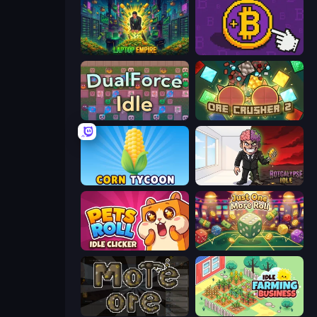
Laptop Empire
Money Maker
DualForce Idle
OreCrusher 2
Corn Tycoon
Rotcalypse: Idle Incremental
Pets Roll: Idle Clicker
Just One More Roll
More Ore
Idle Farming Business