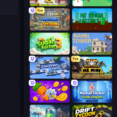
Idle Inventor
The MachinEGG
Top
Leek Factory Tycoon
My Sugar Factory 2
My Sugar Factory 3
Babel Tower
Top
Conveyor Idle
Mr. Mine
Farm Ring Idle
Human Clicker: Grow Organs