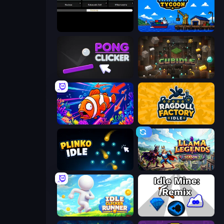
Evolve
Harbor Tycoon
Pong Clicker
Cubidle
Fish Catch Idle
Ragdoll Factory Idle
Plinko Idle
Llama Legends
Idle Clicker Runner
Idle Mine: Remix