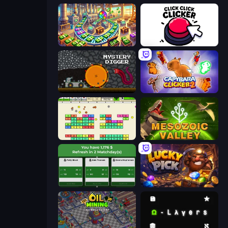
Money Factory: Tycoon Idle Game
Click Click Clicker
Mystery Digger
Capybara Clicker 2
Idle Breakout
Cell to Singularity: Mesozoic Valley
Idle Soccer Manager
Lucky Pick