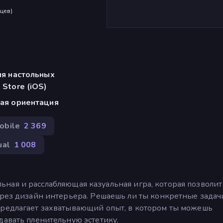
яцев
)
ля настольных
Store (iOS)
ая ориентация
obile
2 369
ual
1 008
тельная и расслабляющая казуальная игра, которая позволит
ерез дизайн интерьера. Решаешь ли ты конкретные задач
предлагает захватывающий опыт, в котором ты можешь
давать пленительную эстетику.