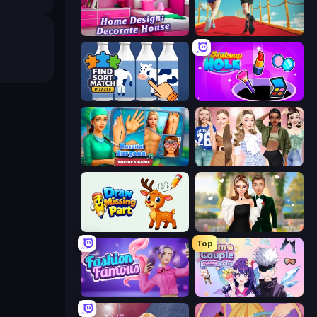
Home Design: Decorate House
Shoe Race
Find Sort Match - Puzzle
Make Up Hole
Hospital Surgeon: Doctor's Game
Fashion Week 2025
Draw Missing Part | DOP Puzzle
Valentine's Day Proposal
Top
Fashion Famous
Anime Couple: Avatar Maker