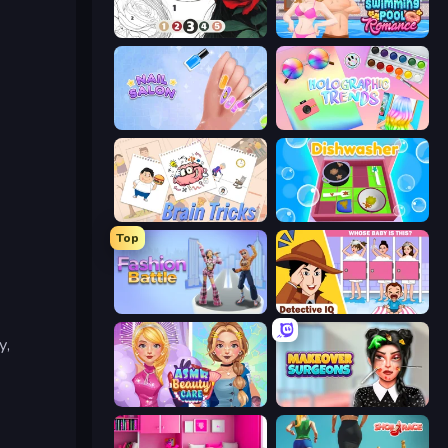
Numicolor
Swimming Pool Romance
Nail Salon
Holographic Trends
Brain Tricks: Brain Games
Dishwasher
Top
Fashion Battle
Detective IQ: Brain Games
у,
ASMR Beauty Care
Makeover Surgeons