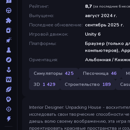
Рейтинг
8,7
(
за последние 6 мес
Выпущено
август 2024 г.
Последнее обновление
сентябрь 2025 г.
Игровой движок
Unity 6
Платформы
Браузер (только д
компьютеров), App 
Ориентация
Альбомная / Книжн
Симуляторы
425
Песочница
46
M
3D
1 429
Строительство
189
Cas
Interior Designer: Unpacking House - восхити
исследовать свои творческие способности ч
даешь волю своему воображению, эта игра 
проектировать красивые пространства и соз