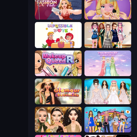
Fashion Holic
Extreme Makeover
Impossible Date
Back To School: Uniforms Edition
Make Up Queen R
Tailor Stylist: Fashion Diary
Glamour Beach Life
Model Wedding
Autumn Glam Gala
College Girls Team Makeover