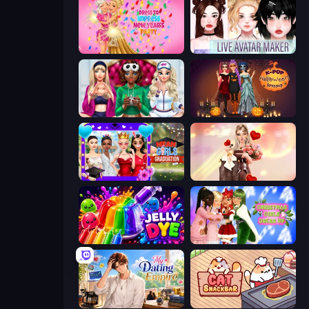
Dress To Impress: New Year's Party
Live Avatar Maker: Girls
BFFs Luxury Loungewear
K-Pop Halloween Dress Up
Mean Girls Graduation Day
GRWM Date Night
Jelly Dye
Christmas Girls Dress Up
My Dating Empire
Cat Snack Bar