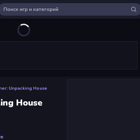
gner: Unpacking House
king House
ve