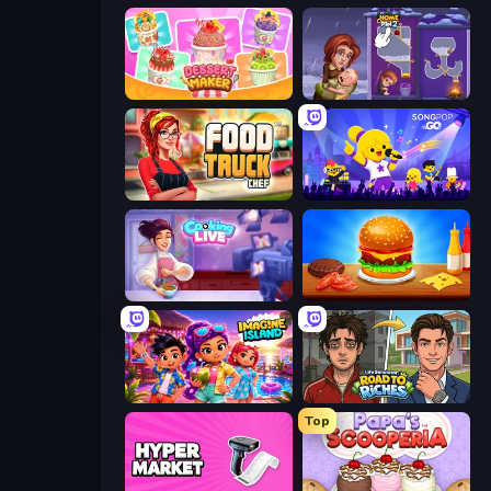
Dessert Maker
Home Pin 2
Food Truck Chef™: A Fun Cooking Game
SongPop GO
Cooking Live
Burger Cafe
Imagine Island
Life Simulator: Road to Riches
Top