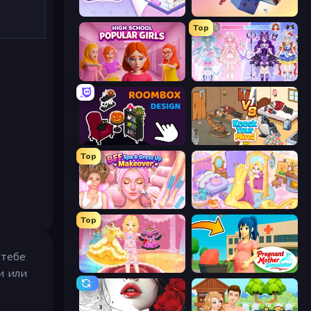
KiKi World
Fill The Fridge
Top
High School Popular Girls
Idol Livestream: Fashion Game
Roombox Design
Knock Your Mind
Top
BFF Makeover - Spa & Dress Up
Fairy Room - Decor Game
Top
 тебе
Royal Glow Princess Makeover
Pregnant Mother Simulator
и или