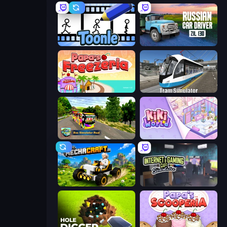
Toonle
Russian Car Driver ZIL 130
Papa's Freezeria
Tram Simulator
Bus Simulator Real
KiKi World
Mechacraft.io
Internet and Gaming Cafe Simulator