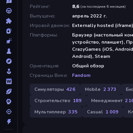
Рейтинг
8,6
(
за последние 6 месяцев
)
Выпущено
апрель 2022 г.
Игровой движок
Externally hosted (iframe
Платформы
Браузер (настольный ко
устройство, планшет), П
CrazyGames (iOS, Android
Android), Steam
Ориентация
Общий обзор
Страницы Вики
Fandom
Симуляторы
426
Mobile
2 373
Би
Строительство
189
Менеджмент
21
Мультиплеер
335
Casual
1 009
К