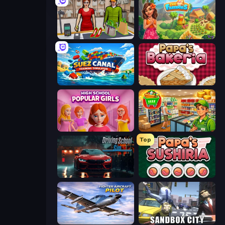
Shop Master 3D
The Farmers
Suez Canal Training Simulator
Papa's Bakeria
High School Popular Girls
Supermarket Simulator: Desert
Top
Driving School Simulator
Papa's Sushiria
Fighter Aircraft Pilot
Sandbox City