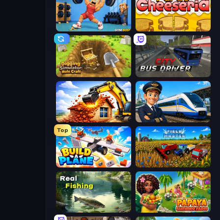
Gym Boss
Papa's Cheeseria
Digging Simulator: Hole Craft
City Bus Driver
City Constructor
Idle Train Empire Tycoon
Top
Build A Plane
Field Master
Real Fishing Simulator
Papaya Summer Farm