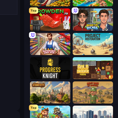
Idle Billionaire Tycoon
Empire City
Top
Grow A Garden | Growden.io
Life Simulator: Road to Riches
Supermarket Simulator: Store Manager
Project Restoration
Progress Knight
Gold Digger FRVR
Steam City
Army Base Of America
Top