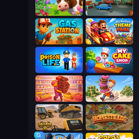
Country Life Meadows
Retro Garage
Gas Station
My Perfect Theme Park
Prison Life
My Cake Shop
Candy Packing Store
Donut Place
Gold Rush: Gold Simulator 3D
Homesteads: Dream Farm