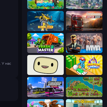
Hedgies
SuperCity 3D
Global City
Truck Simulator: European Roads
Trash Master
MMA Manager 2
 У нас
SuperWEIRD
Doctor Hero
Bus Simulator: EVO
City Idle