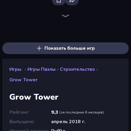
Bloxd.io
Ragdoll Archers
EvoWars.io
Veck.io
Piece of Cake: Merge and Bake
Racing Limits
Traffic Rider
Mahjongg Solitaire
Screw Out: Bolts and Nuts
Words of Wonders
Piles of Mahjong
Designville: Merge & Design
Miniblox
Space Waves
Stickman Clash
SkillWarz
Fortzone Battle Royale
Arrow Escape
Показать больше игр
Игры
Игры Пазлы
Строительство
»
»
»
Grow Tower
Grow Tower
Рейтинг
9,3
(
за последние 6 месяцев
)
Выпущено
апрель 2018 г.
Игровой движок
Ruffle