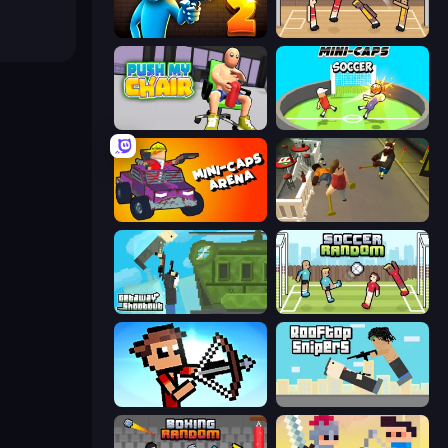
Drunken Duel 2
Basket Random
Push My Chair
Mini-Caps: Soccer
Mini-Caps: Arena
Drunk-Fu: Wasted Masters
Getaway Shootout
Soccer Random
Stick Archers Battle
Rooftop Snipers