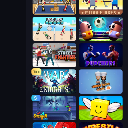
Boxing Random
Castle Wars: Middle Ages
Volley Random
Pill Soccer
Street Fighter Simulator
Punchers
Top
War the Knights
Rush Hour Cafe
Stickman Clash
Lucky Brainrot Blocks Online