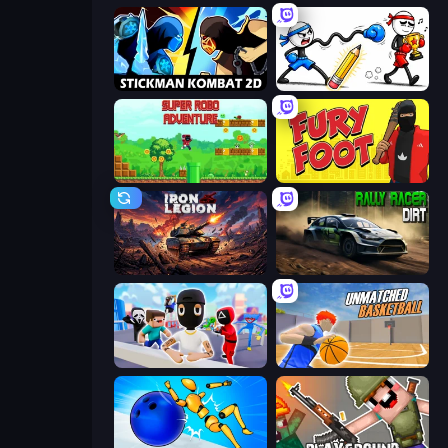
Stickman Kombat 2D
Doodle Smash
Super Robo - Adventure
Fury Foot
Iron Legion
Rally Racer Dirt
Mr. Dude: Online Multiverse Challenge
Unmatched Basketball