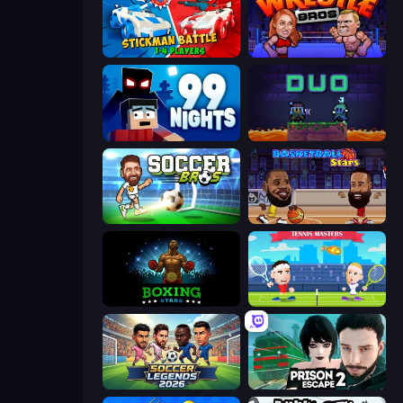
Stickman battle 1-4 Players
Wrestle Bros
99 Nights (Bloxd.io)
Duo
Soccer Bros
Basketball Stars
Boxing Stars
Tennis Masters
Soccer Legends 2026
Prison Escape 2