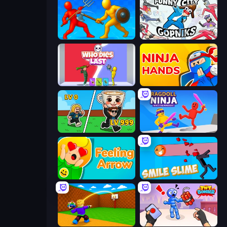
Epic Sword Battle! Fight in Arena
Funny City: Gopniks
Who Dies Last?
Ninja Hands
Brainrot Arena Online
Ragdoll Ninja: Imposter Hero
Feeling Arrow
Smile Slime
Throw a Lucky Block
TNT Bomber