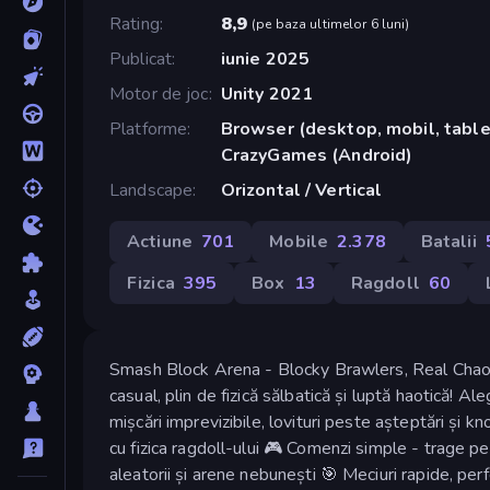
Rating
8,9
(
pe baza ultimelor 6 luni
)
Publicat
iunie 2025
Motor de joc
Unity 2021
Platforme
Browser (desktop, mobil, tablet
CrazyGames (Android)
Landscape
Orizontal / Vertical
Actiune
701
Mobile
2.378
Batalii
Fizica
395
Box
13
Ragdoll
60
Smash Block Arena - Blocky Brawlers, Real Chaos!
casual, plin de fizică sălbatică și luptă haotică! Al
mișcări imprevizibile, lovituri peste așteptări și kno
cu fizica ragdoll-ului 🎮 Comenzi simple - trage pen
aleatorii și arene nebunești 🎯 Meciuri rapide, perf