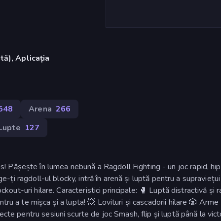
ă), Aplicația
548
Arena
266
Lupte
127
 Pășește în lumea nebună a Ragdoll Fighting - un joc rapid, hip
ege-ți ragdoll-ul blocky, intră în arenă și luptă pentru a supraviețui
ckout-uri hilare. Caracteristici principale: 🥊 Luptă distractivă și 
tru a te mișca și a lupta! 💥 Lovituri și cascadorii hilare 🎲 Arme
ecte pentru sesiuni scurte de joc Smash, flip și luptă până la victo