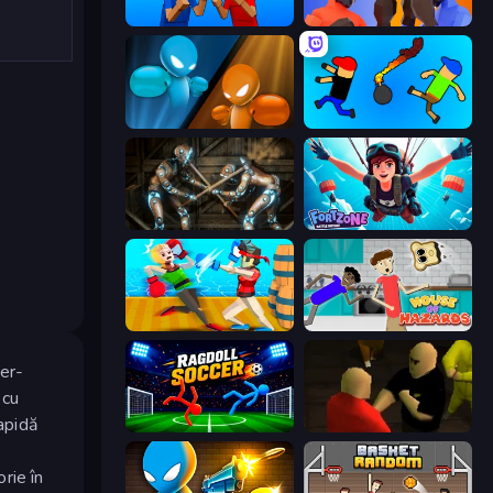
Puppet Fighter 2 Player
Ragdoll Fight
Drunken Boxing
Mini-Caps: Bombs
Striker Dummies
Fortzone Battle Royale
Funny Ragdoll Wrestlers
House of Hazards
er-
 cu
rapidă
Ragdoll Soccer 2 Players
Kuja
rie în