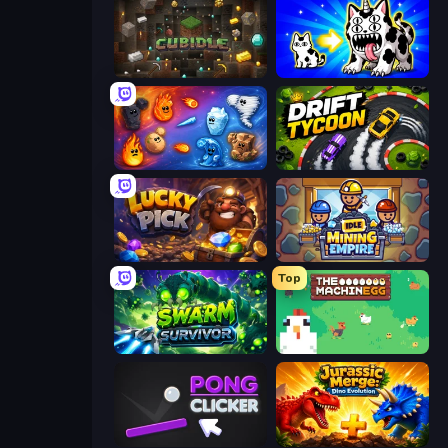
Cubidle
Strange Cats
Elemental Merge
Drift Tycoon
Lucky Pick
Idle Mining Empire
Top
Swarm Survivor
The MachinEGG
Pong Clicker
Jurassic Merge: Dino Evolution