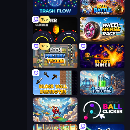
Trash Flow
Ball Battle Simulator
Top
Crusher Clicker
Wheel Merge Race
Top
Leek Factory Tycoon
Blast Miner
Block Wall Destroyer
Energy Evolution
Bomb Evolution Runner
Satisfying Ball Clicker