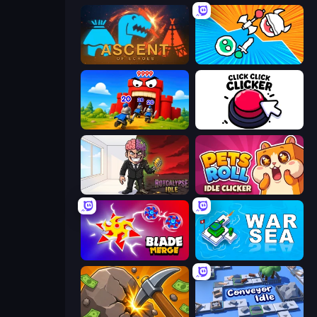
Ascent of Echoes
Merge Knights!
TimeWarriors
Click Click Clicker
Rotcalypse: Idle Incremental
Pets Roll: Idle Clicker
Blade Merge
War Sea