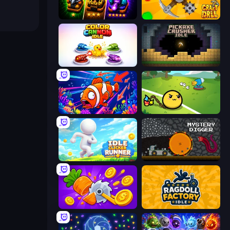
Merge Survival
Craft Drill
Color Cannon Idle
Pickaxe Crusher Idle
Fish Catch Idle
Monster Mixer Idle
Idle Clicker Runner
Mystery Digger
Farm Ring Idle
Ragdoll Factory Idle