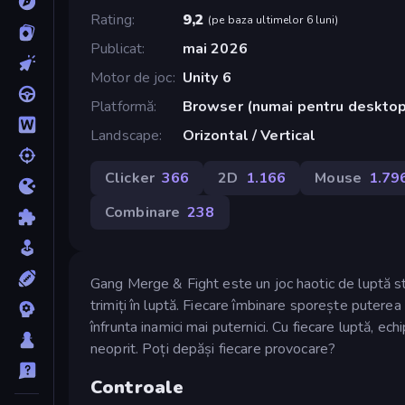
Rating
9,2
(
pe baza ultimelor 6 luni
)
Publicat
mai 2026
Motor de joc
Unity 6
Platformă
Browser (numai pentru deskto
Landscape
Orizontal / Vertical
Clicker
366
2D
1.166
Mouse
1.79
Combinare
238
Gang Merge & Fight este un joc haotic de luptă stra
trimiți în luptă. Fiecare îmbinare sporește puterea
înfrunta inamici mai puternici. Cu fiecare luptă, ec
neoprit. Poți depăși fiecare provocare?
Controale