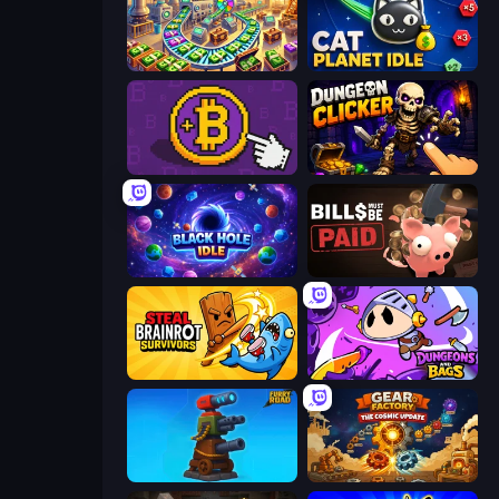
Money Factory: Tycoon Idle Game
Cat Planet Idle
Money Maker
Dungeon Clicker
Black Hole Idle
Bills Must Be Paid
Steal Brainrot Survivors
Dungeons and Bags
Furry Road
Gear Factory