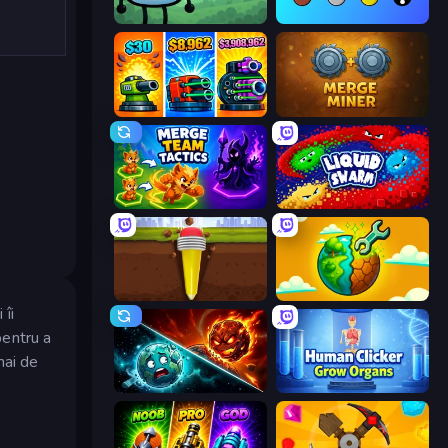
Merge & Fight
Merge Tools - Merge and Dig
Pumpkin Defense: Merge Cannon
Merge Miner
Merge Team Tactics
Liquid Swarm
Pen Dig
Land Explorers: Merge & Build
 îi
pentru a
mai de
PlanetCrush 2
Human Clicker: Grow Organs