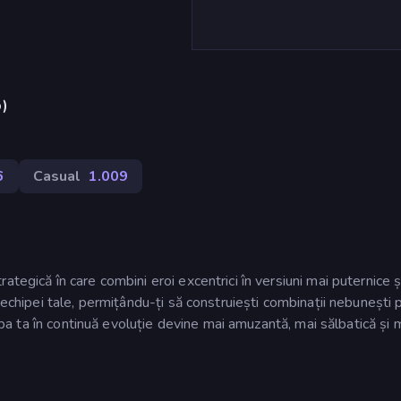
p)
6
Casual
1.009
tegică în care combini eroi excentrici în versiuni mai puternice și
 echipei tale, permițându-ți să construiești combinații nebunești 
hipa ta în continuă evoluție devine mai amuzantă, mai sălbatică și 