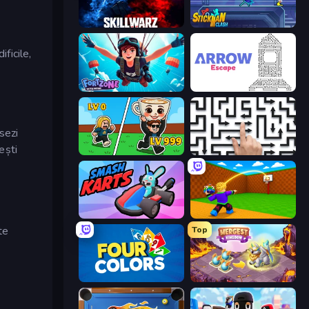
SkillWarz
Stickman Clash
ficile,
Fortzone Battle Royale
Arrow Escape
sezi
ești
Brainrot Arena Online
Arrow Escape: Puzzle
Smash Karts
Throw a Lucky Block
te
Top
Four Colors
Mergest Kingdom