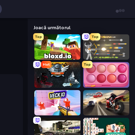
Joacă următorul
Top
Top
Bloxd.io
Ragdoll Archers
Hot
Top
EvoWars.io
Piece of Cake: Merge and Bake
Veck.io
Traffic Rider