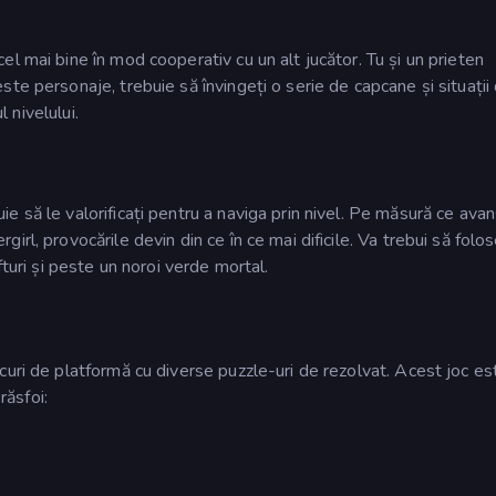
l mai bine în mod cooperativ cu un alt jucător. Tu și un prieten
e personaje, trebuie să învingeți o serie de capcane și situații di
l nivelului.
 să le valorificați pentru a naviga prin nivel. Pe măsură ce avan
rl, provocările devin din ce în ce mai dificile. Va trebui să folos
fturi și peste un noroi verde mortal.
curi de platformă cu diverse puzzle-uri de rezolvat. Acest joc es
răsfoi: