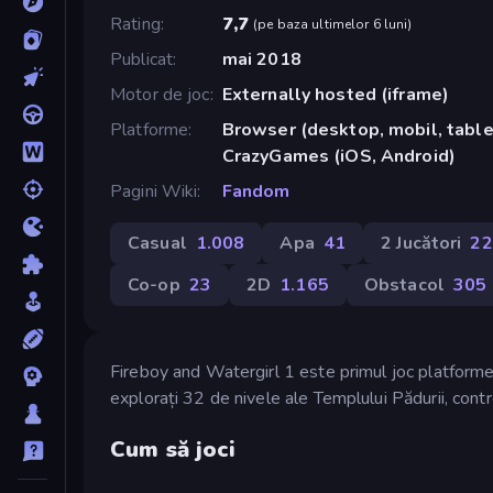
Rating
7,7
(
pe baza ultimelor 6 luni
)
Publicat
mai 2018
Motor de joc
Externally hosted (iframe)
Platforme
Browser (desktop, mobil, tablet
CrazyGames (iOS, Android)
Pagini Wiki
Fandom
Casual
1.008
Apa
41
2 Jucători
22
Co-op
23
2D
1.165
Obstacol
305
Fireboy and Watergirl 1 este primul joc platformer
explorați 32 de nivele ale Templului Pădurii, cont
Cum să joci