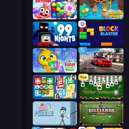
Skydom
Mansion Tale: Merge Secrets
99 Nights (Bloxd.io)
Block Blaster
Farm Merge Valley
Real Car Driving
Top
Ludo King
Spider Solitaire
Thief Puzzle
8 Ball Billiards Classic