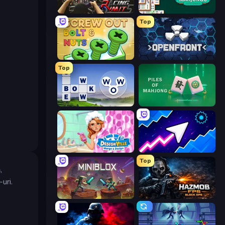
Racing Limits
Mahjongg Solitaire
Top
Screw Out: Bolts and Nuts
Openfront
Top
Words of Wonders
Piles of Mahjong
Designville: Merge & Design
Space Waves
Top
,
uri.
Miniblox
Hazmob FPS: Online Shooter