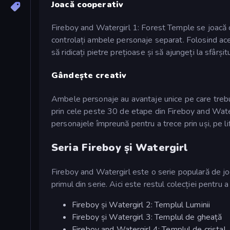
Joacă cooperativ
Fireboy and Watergirl 1: Forest Temple se joacă ce
controlați ambele personaje separat. Folosind acest
să ridicați pietre prețioase și să ajungeți la sfârșitu
Gândește creativ
Ambele personaje au avantaje unice pe care trebuie
prin cele peste 30 de etape din Fireboy and Watergi
personajele împreună pentru a trece prin uși, pe li
Seria Fireboy și Watergirl
Fireboy and Watergirl este o serie populară de jo
primul din serie. Aici este restul colecției pentru a 
Fireboy și Watergirl 2: Templul Luminii
Fireboy și Watergirl 3: Templul de gheață
Fireboy and Watergirl 4: Templul de cristal