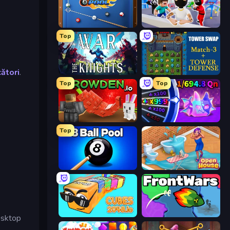
8 Ball Pool
Mr. Dude: Online Multiverse Challenge
Top
cători
.
War the Knights
Tower Swap
Top
Top
Grow A Garden | Growden.io
Meeland.io
Top
8 Ball Pool Billiards Multiplayer
Open House
Cubes 2048.io
FrontWars.io
esktop