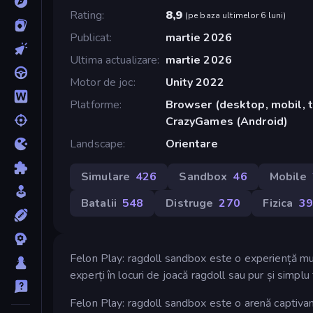
Rating
8,9
(
pe baza ultimelor 6 luni
)
Publicat
martie 2026
Ultima actualizare
martie 2026
Motor de joc
Unity 2022
Platforme
Browser (desktop, mobil, t
CrazyGames (Android)
Landscape
Orientare
Simulare
426
Sandbox
46
Mobile
Batalii
548
Distruge
270
Fizica
39
Felon Play: ragdoll sandbox este o experiență mult 
experți în locuri de joacă ragdoll sau pur și simplu f
Felon Play: ragdoll sandbox este o arenă captivant