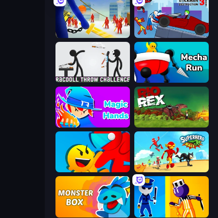
Slasher
Stickman Destruction 3 Heroes
Ragdoll Throw Challenge
Mecha Run
Magic Hands
Rio Rex
Riot Escape
Superhero Race!
Monster Box
Jailbreak: Hide or Attack!