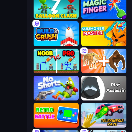
Balloon Clash
Magic Finger 3D
Build and Crush
Summoner Master
DOP Noob: Draw to Save
Animal DNA Run
No Shorts
Riot Assassin
Retro Battle
Telekinesis Race 3D