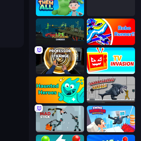
Grab Them All
Ninja Hands 2
Lime Playground Sandbox
Robo Runner
Professor Strange
TV Invasion
Haunted Heroes
Sharkosaurus Rampage
Mad Stick
Swing Monster: Decisive Battle