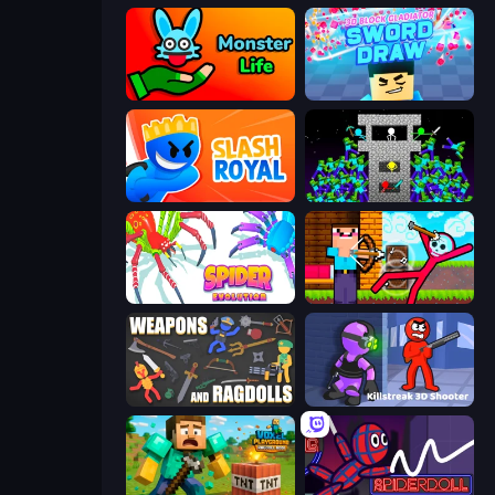
Monster Life
3D Block Gladiator: Sword Draw
Slash Royal
Stick Epic Fighter
Spider Evolution: Runner Game
Noob Archer vs Stickman Zombie
Weapons and Ragdolls
Killstreak 3D Shooter