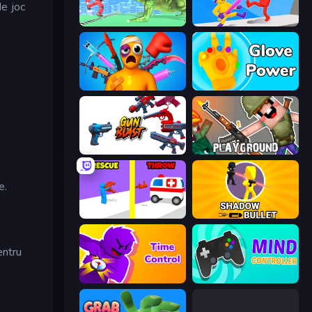
de joc
Silly Walkers
Ragdoll Ninja: Imposter Hero
Fun Ragdoll Challenge!
Glove Power
Gun Blast
Playground
e.
Rescue Throw
Shadow Bullet
entru
Time Control!
Mind Controller