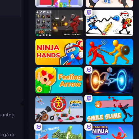
Who Dies Last?
TNT Bomber
Last Play: Ragdoll Sandbox
Doodle Smash
Ninja Hands
Epic Sword Battle! Fight in Arena
Feeling Arrow
Portal Escape
sunteți
Smash Guy: Ragdoll Punch Hero
Smile Slime
largă de