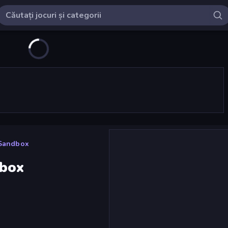
 Sandbox
dbox