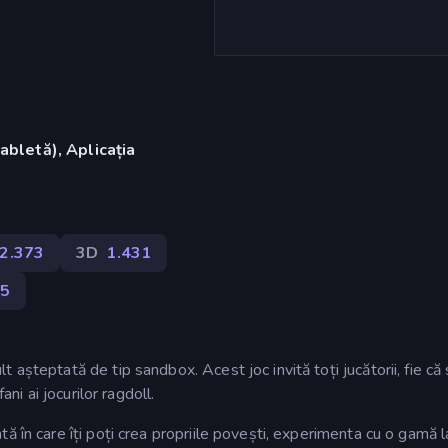
abletă), Aplicația
2.373
3D
1.431
5
așteptată de tip sandbox. Acest joc invită toți jucătorii, fie că 
ani ai jocurilor ragdoll.
ă în care îți poți crea propriile povești, experimenta cu o gamă 