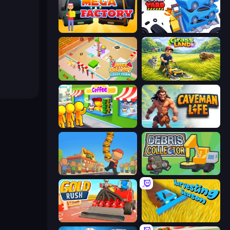
Mega Factory
Junkyard Sim
Juice Factory - Fruit Farm
Grass Land
Coffee Idle
Caveman Life
Burger Life
Debris Collector
Gold Rush
Harvesting Season