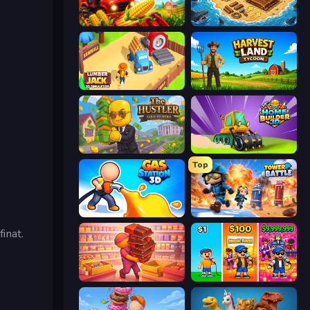
My Perfect Farm
Obby Stranded Survivor
Lumberjack 3D Simulator
Harvest Land Tycoon
The Hustler
Home Builder 3D
Top
Gas Station 3D
Tower Battle
finat.
Candy Packing Store
Music Band