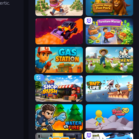
rtic.
Donut Place
Animal Merge Zoo Park
.
Sand King
Furniture Master: Idle Tycoon
Gas Station
Catch the Hen
Shop Rush 3D
Raft Life
Water vs Fire
Road Master 3D