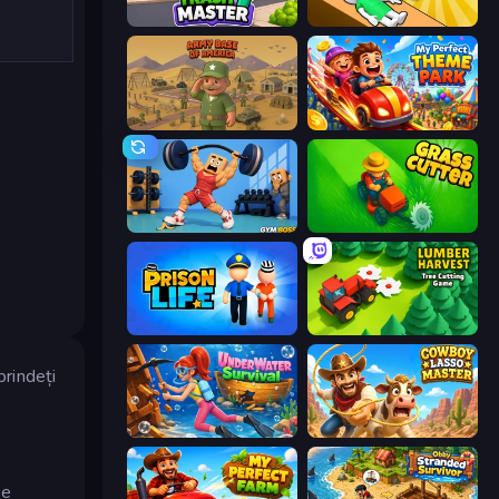
Trash Master
Doctor Hero
Army Base Of America
My Perfect Theme Park
Gym Boss
Grass Cutter: Mowing Simulator
Prison Life
Lumber Harvest: Tree Cutting Game
prindeți
Underwater Survival
Cowboy Lasso Master
se