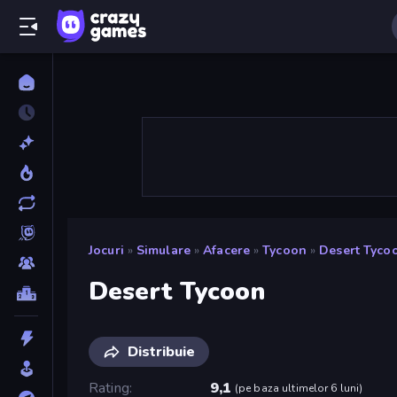
Jocuri
»
Simulare
»
Afacere
»
Tycoon
»
Desert Tyco
Desert Tycoon
Distribuie
Rating
9,1
(
pe baza ultimelor 6 luni
)