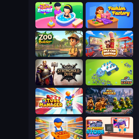
Spa Empire
Fashion Factory
Zoo Builder
Idle Car Service: Tycoon
Stronghold Dude
Machine Eater
Store Manager
Age of Heroes