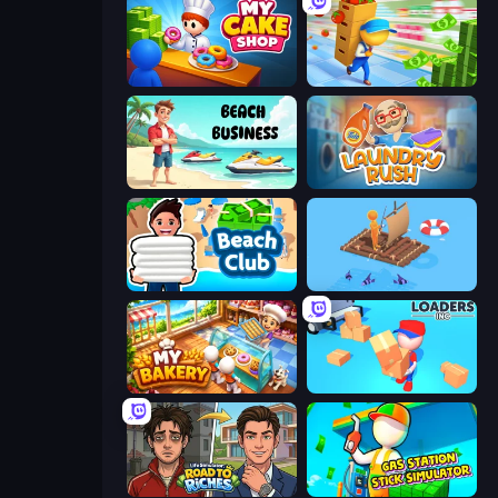
My Cake Shop
Supermarket Empire
Beach Business
Laundry Rush
Beach Club
Fishland
My bakery
Loaders Inc
Life Simulator: Road to Riches
Gas Station - Stick Simulator