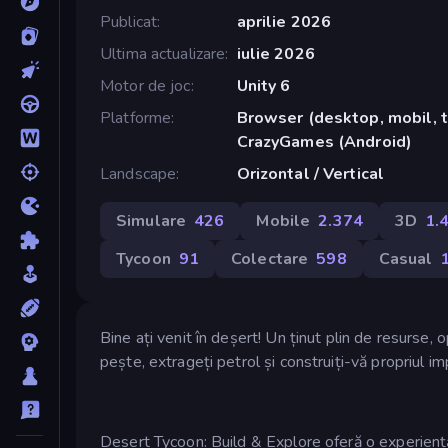
Publicat
aprilie 2026
Ultima actualizare
iulie 2026
Motor de joc
Unity 6
Platforme
Browser (desktop, mobil, t
CrazyGames (Android)
Landscape
Orizontal / Vertical
Simulare
426
Mobile
2.374
3D
1.
Tycoon
91
Colectare
598
Casual
Bine ați venit în deșert! Un ținut plin de resurse, o
pește, extrageți petrol și construiți-vă propriul im
Desert Tycoon: Build & Explore oferă o experienț