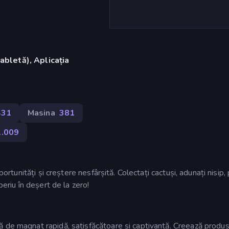
abletă), Aplicația
431
Masina
381
1.009
portunități și creștere nesfârșită. Colectați cactuși, adunați nisip, 
periu în deșert de la zero!
ă de magnat rapidă, satisfăcătoare și captivantă. Creează produ