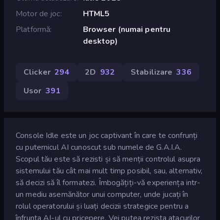
Motor de joc
HTML5
Platformă
Browser (numai pentru
desktop)
Clicker
294
2D
932
Stabilizare
336
Usor
391
Console Idle este un joc captivant în care te confrunți
cu puternicul AI cunoscut sub numele de G.A.I.A.
Scopul tău este să rezisti și să menții controlul asupra
sistemului tău cât mai mult timp posibil, sau, alternativ,
să decizi să îl formatezi. Îmbogățiți-vă experiența intr-
un mediu asemănător unui computer, unde jucați în
rolul operatorului și luați decizii strategice pentru a
înfrunta AI-ul cu pricepere. Vei putea rezista atacurilor