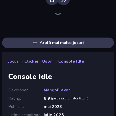
The MachinEGG
Farm Ring Idle
Human Clicker: Grow Organs
Capybara Clicker
Block Wall Destroyer
Idle Mining Empire
Gear Factory
Conveyor Idle
Babel Tower
Crusher Clicker
Planet Clicker 2
Italian Brainrot Clicker Game
Revolution Idle X
Gun Bounce Idle
Idle Gun 2
Mine Clicker
BitCoiner
Black Hole Idle
Arată mai multe jocuri
Jocuri
Clicker
Usor
Console Idle
»
»
»
Console Idle
Developer
MangoFlavor
Rating
8,9
(
pe baza ultimelor 6 luni
)
Publicat
mai 2023
Ultima actualizare
iulie 2025