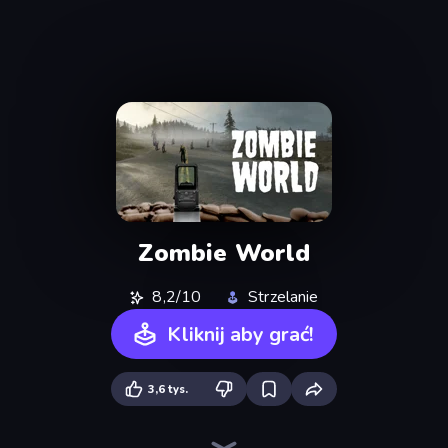
Zombie World
8,2/10
Strzelanie
Kliknij aby grać!
3,6 tys.