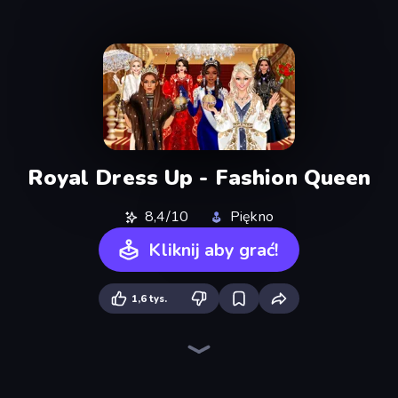
Royal Dress Up - Fashion Queen
8,4/10
Piękno
Kliknij aby grać!
1,6 tys.
College Girls Team Makeover
BFF Makeover - Spa & Dress Up
Model Wedding