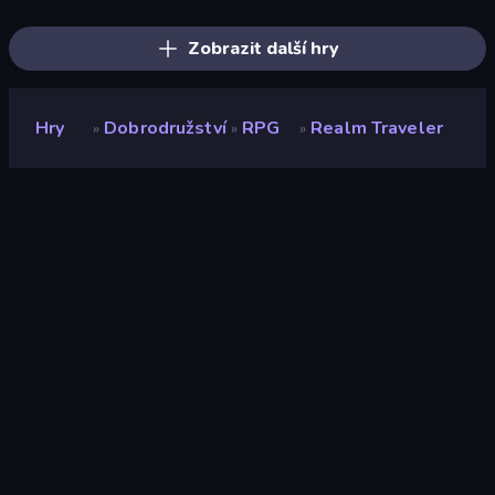
Dark Stones: Card Battle RPG
Mecha Allstars Battle Royale
Stickman Kombat 2D
Wall Wars
Chaos Arena
Lost Dungeon
Zobrazit další hry
Hry
Dobrodružství
RPG
Realm Traveler
»
»
»
Realm Traveler
Vývojář
F5 Game
Hodnocení
9,3
(
based on last 6 months
)
Uvolněno
březen 2026
Herní engine
Externally hosted (iframe)
Platformy
Prohlížeč (stolní počítač, mobilní
zařízení, tablet), App Store
(Android), Steam
Orientace
Na šířku / Na výšku