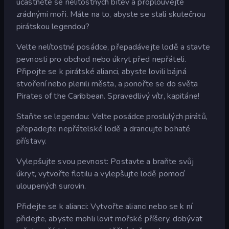
účastněte se nelítostných bitev a proplouvejte
zrádnými moři. Máte na to, abyste se stali skutečnou
pirátskou legendou?
Velte nelítostné posádce, přepadávejte lodě a stavte
pevnosti pro obchod nebo úkryt před nepřáteli.
Připojte se k pirátské alianci, abyste lovili bájná
stvoření nebo plenili města, a ponořte se do světa
Pirates of the Caribbean. Spravedlivý vítr, kapitáne!
Staňte se legendou: Velte posádce proslulých pirátů,
přepadejte nepřátelské lodě a drancujte bohaté
přístavy.
Vylepšujte svou pevnost: Postavte a braňte svůj
úkryt, vytvořte flotilu a vylepšujte lodě pomocí
uloupených surovin.
Přidejte se k alianci: Vytvořte alianci nebo se k ní
přidejte, abyste mohli lovit mořské příšery, dobývat