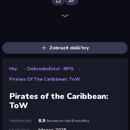
Dig out of Prison
Lucy’s Ville
Yukon: Family Adventure
Heroes Assemble
Magic World
Frost Land - Snow Survival
Firestone – Idle Clicker Online RPG
Mini Mine
The Cat in Yellow
Legend of Hero
Escape From Mr.Meawing's Prison!
Gothic Story RPG
Mirrorland
Arcath Tales
Rumble Heroes
Realm Traveler
Divine Clash
Goddess Connect
Zobrazit další hry
Hry
Dobrodružství
RPG
»
»
»
Pirates Of The Caribbean: ToW
Pirates of the Caribbean:
ToW
Hodnocení
8,9
(
based on last 6 months
)
Uvolněno
březen 2025