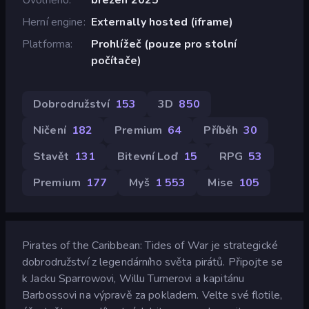
Herní engine
Externally hosted (iframe)
Platforma
Prohlížeč (pouze pro stolní
počítače)
Dobrodružství
153
3D
850
Ničení
182
Premium
64
Příběh
30
Stavět
131
Bitevní Loď
15
RPG
53
Premium
177
Myš
1 553
Mise
105
Pirates of the Caribbean: Tides of War je strategické
dobrodružství z legendárního světa pirátů. Připojte se
k Jacku Sparrowovi, Willu Turnerovi a kapitánu
Barbossovi na výpravě za pokladem. Velte své flotile,