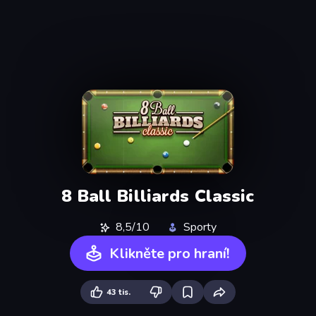
8 Ball Billiards Classic
8,5/10
Sporty
Klikněte pro hraní!
43 tis.