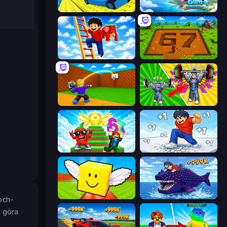
Cart Ride Danger Mount
Bubble Gum Simulator
Ladder to Brainhot: Climb
Obby: Dig Brainrots
Throw a Lucky Block
Obby: Gym Simulator, Escape
Run and Jump for Brainrot
Break a Skyscraper
Lucky Brainrot Blocks Online
Obby Fish Challenge: Ride
och-
t göra