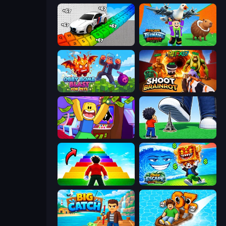
Obby: Supercar Race on Keyboard
Escape Tsunami Brainrot
Obby Bomb Blast For Pets
Shoot Brainrot
Robbie: Game Challenges
Obby: Click and Grow
Obby Highest Jump Ever
Obby Escape from Tsunami Brainrot