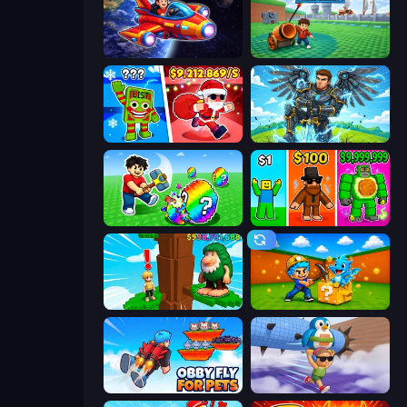
Obby Space Challenge: Starships
Brainrot Tower Defence
Plants vs Brain Zombies
Obby: Pull a Sword
Break a Lucky Egg Brainrots
Obby Brainrot Merge
Steal Beanstalk for Brainrots
Escape Cave For Brainrot
Obby Fly For Pets
BrainZombie Log Escape