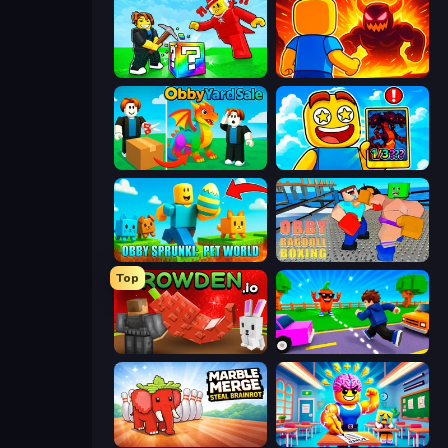
Break a Lucky Blocks with Brainrots
Obby: Legendary Dragon
Obby Yard Sale
Obby Cards: The Legend Hunt
Obby Sprunki: Pet World
Obby: Ragdoll Boxing
Top
Grow A Garden | Growden.io
Robby: Cross the Road for Brainrot
Marble Merge: Steal Brainrot Game
Obby: Dumb or Genius IQ Test