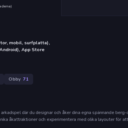
aderna
)
or, mobil, surfplatta),
Android), App Store
Obby
71
t arkadspel där du designar och åker dina egna spännande berg-
unika åkattraktioner och experimentera med olika layouter för at