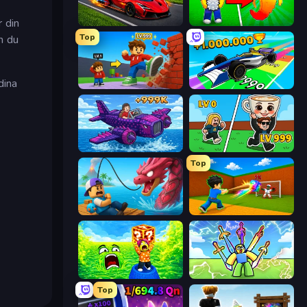
 din
Obby: +1 Speed Car Escape
Collect Brainrot Egg
Top
m du
dina
Obby: +1 Click Wall Breaker
Obby Car Challenge: Drive
Obby Plane Power Challenge: Fly
Brainrot Arena Online
Top
Fish It Now
Baseball For Brainrot
Save Memerots: Acid Lava lake
Obby vs Brainrot
Top