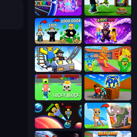
Meeland.io
Dig and Descend: Obby Mine
Obby Tycoon Build the City
Obby - BrainWave
Obby: Ride Carts
Catch Brainrots From Bosses
Lucky Block
Obby: Break Rocks For Brainrots
Obby: +1 to Spaceflight Altitude
Brainrot Evolution