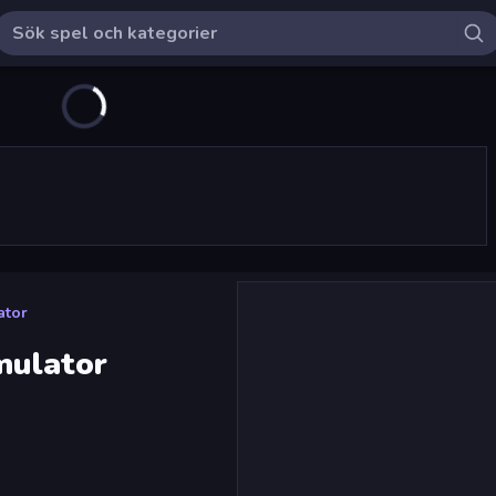
ator
mulator