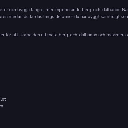
gheter och bygga längre, mer imponerande berg-och-dalbanor. När
turen medan du färdas längs de banor du har byggt samtidigt so
gner för att skapa den ultimata berg-och-dalbanan och maximera 
let
yn
)