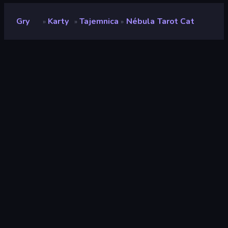
Gry
Karty
Tajemnica
Nébula Tarot Cat
»
»
»
Nébula Tarot Cat
Deweloper
Sangen
Ocena
9,0
(
na podstawie ostatnich 6 miesięcy
)
Wydany
luty 2025
Silnik gry
Unity 6
Platformy
Przeglądarka (komputer stacjonarny,
telefon komórkowy, tablet),
Aplikacja CrazyGames (Android), App
Store (iOS, Android)
Orientacja
Portret
Karty
34
Mobile
2364
Tajemnica
31