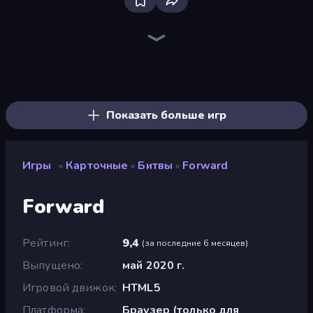
Bloxd.io
Ragdoll Archers
EvoWars.io
Veck.io
Piece of Cake: Merge and Bake
Racing Limits
Traffic Rider
Mahjongg Solitaire
Screw Out: Bolts and Nuts
Words of Wonders
Piles of Mahjong
Designville: Merge & Design
Miniblox
Stickman Clash
Space Waves
SkillWarz
Fortzone Battle Royale
Arrow Escape
Показать больше игр
Игры
Карточные
Битвы
Forward
»
»
»
Forward
Рейтинг
9,4
(
за последние 6 месяцев
)
Выпущено
май 2020 г.
Игровой движок
HTML5
Платформа
Браузер (только для