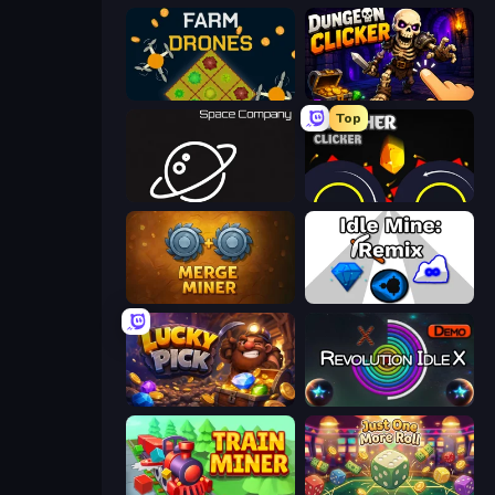
Farm Drones
Dungeon Clicker
Top
Space Company
Crusher Clicker
Merge Miner
Idle Mine: Remix
Lucky Pick
Revolution Idle X