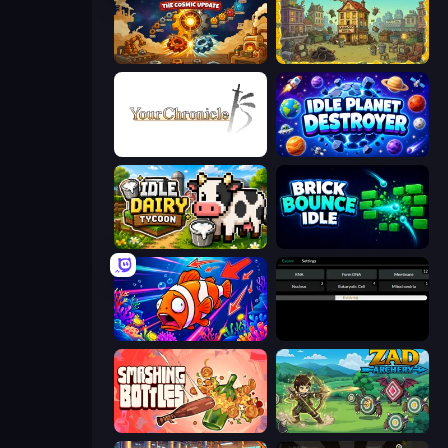
Gear Factory
The Garbaggio Hotel
Your Chronicle
Idle Planet Destroyer
Idle Dairy Tycoon
Brick Bounce Idle
Fish Catch Idle
Evolve
Smashing Bottles
Zad Archery - Demo