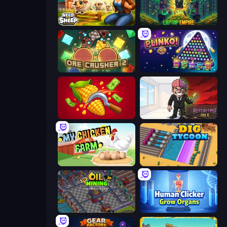
Need for Sheep: Idle Clicker
Laptop Empire
OreCrusher 2
PLINKO!
Farm-51: Secret Harvest
Rotcalypse: Idle Incremental
My Chicken Farm
Dig Tycoon
Oil Mining 3D: Petrol Factory
Human Clicker: Grow Organs