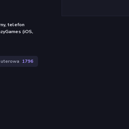
ny, telefon
azyGames (iOS,
puterowa
1796