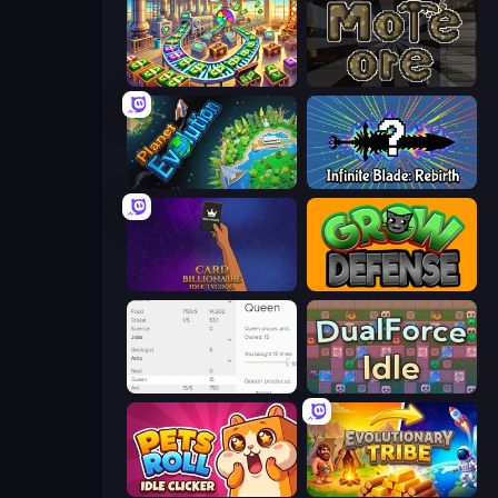
Money Factory: Tycoon Idle Game
More Ore
Planet Evolution: Idle Clicker
Infinite Blade: Rebirth
Card Billionaire: Idle Tycoon
Grow Defense
Idle Ants
DualForce Idle
Pets Roll: Idle Clicker
Evolutionary Tribe