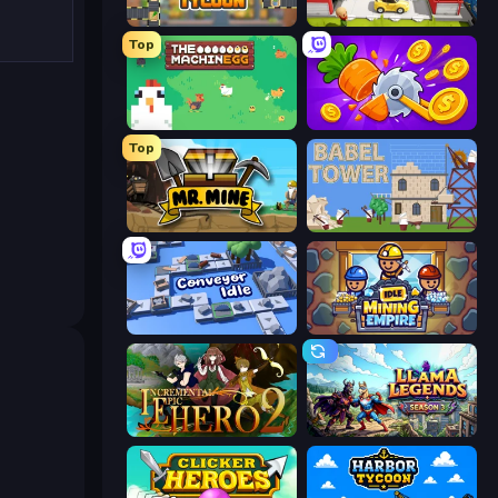
Leek Factory Tycoon
Idle Inventor
Top
The MachinEGG
Farm Ring Idle
Top
Mr. Mine
Babel Tower
Conveyor Idle
Idle Mining Empire
Incremental Epic Hero 2
Llama Legends