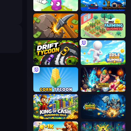
Clicker Heroes
Harbor Tycoon
Mine Clicker
Idle Farming Business
Drift Tycoon
Idle Clicker Runner
Corn Tycoon
Mining Simulator
King of Cash Business Idle
Monster Breaker Idle