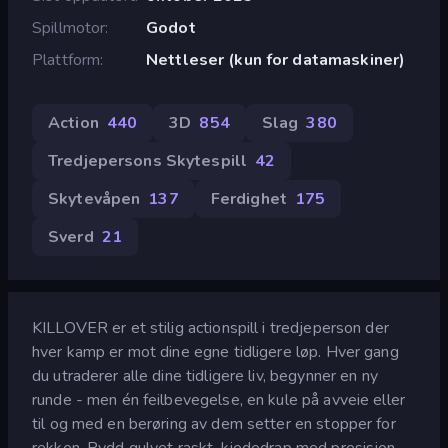
Spillmotor
Godot
Plattform
Nettleser (kun for datamaskiner)
Action
440
3D
854
Slag
380
Tredjepersons Skytespill
42
Skytevåpen
137
Ferdighet
175
Sverd
21
KILLOVER er et stilig actionspill i tredjeperson der
hver kamp er mot dine egne tidligere løp. Hver gang
du utraderer alle dine tidligere liv, begynner en ny
runde - men én feilbevegelse, en kule på avveie eller
til og med en berøring av dem setter en stopper for
rekken. Rydd gulvet raskt, kjededrap med presisjon,