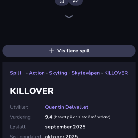
Bloxd.io
Ragdoll Archers
EvoWars.io
Veck.io
Piece of Cake: Merge and Bake
Racing Limits
Traffic Rider
Mahjongg Solitaire
Screw Out: Bolts and Nuts
Words of Wonders
Piles of Mahjong
Stickman Clash
Miniblox
Designville: Merge & Design
Space Waves
SkillWarz
Fortzone Battle Royale
Arrow Escape
Vis flere spill
Spill
Action
Skyting
Skytevåpen
KILLOVER
»
»
»
»
KILLOVER
Utvikler
Quentin Delvallet
Vurdering
9.4
(
basert på de siste 6 månedene
)
Løslatt
september 2025
Sist oppdatert
oktober 2025