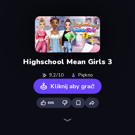
Highschool Mean Girls 3
9,2/10
Piękno
Kliknij aby grać!
905