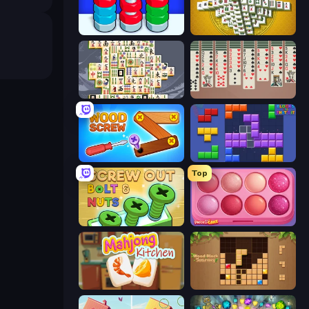
Nuts Puzzle: Sort By Color
Mahjong Tower
Mahjong Titans
Spider Solitaire 2 Suits
Wood Screw: Bolts Puzzle
Blocks and that’s it
Top
Screw Out: Bolts and Nuts
Piece of Cake: Merge and Bake
Mahjong Kitchen
Wood Block Journey