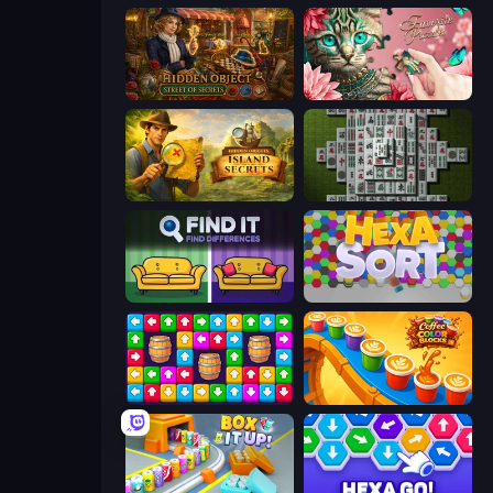
Hidden Object: Street Of Secrets
Favorite Puzzles
Hidden Objects: Island Secrets
Mahjong 3D Classic
Find It - Find The Differences
Hexa Sort
Tap Away Story
Coffee Color Blocks