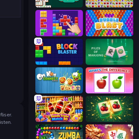
Mahjongg Solitaire
Same Game Fruit Collapse
BlockBuster Puzzle
Bubble Blast
Block Blaster
Piles of Mahjong
Om Nom Connect Classic
What's The Difference?
liser.
Goods Triple Match 3D
Mahjong Puzzle: Tile Match
isten.