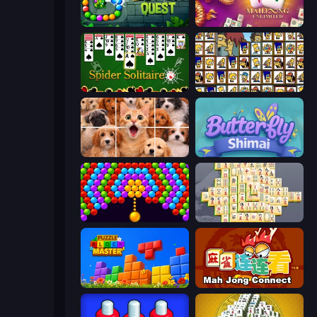
Zumba Quest
Mahjong Unlimited
Spider Solitaire
Tiles of the Simpsons
Jigpic Solitaire
Butterfly Shimai
Bubble Story
Mahjong Online
Puzzle Block Master
Mahjong Connect (Legacy)