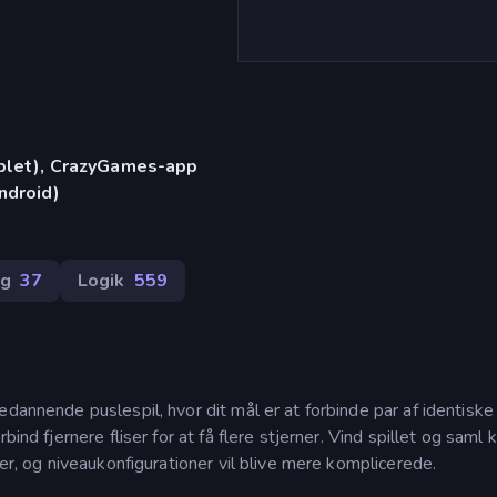
)
ablet), CrazyGames-app
ndroid)
ng
37
Logik
559
dannende puslespil, hvor dit mål er at forbinde par af identiske f
ind fjernere fliser for at få flere stjerner. Vind spillet og saml k
ser, og niveaukonfigurationer vil blive mere komplicerede.