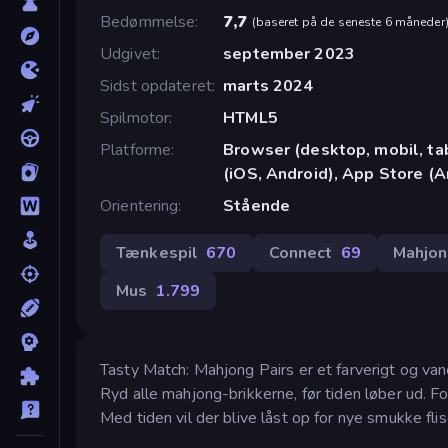
Bedømmelse
7,7
(
baseret på de seneste 6 måneder
Udgivet
september 2023
Sidst opdateret
marts 2024
Spilmotor
HTML5
Platforme
Browser (desktop, mobil, t
(iOS, Android), App Store (A
Orientering
Stående
Tænkespil
670
Connect
69
Mahjo
Mus
1.799
Tasty Match: Mahjong Pairs er et farverigt og vane
Ryd alle mahjong-brikkerne, før tiden løber ud. Forb
Med tiden vil der blive låst op for nye smukke fli