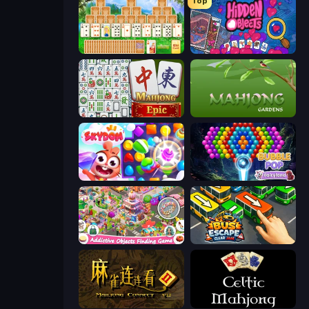
Top
Magic Towers Solitaire
Hidden Objects
Mahjong Epic
Mahjong Gardens
Skydom
Bubble Pop Fairyland
Scavenger Hunt - Hidden Items
Bus Escape: Clear Jam
Mahjong Connect 2 (Legacy)
Celtic Mahjong Solitaire