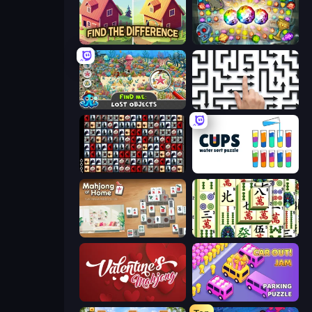
Find The Difference
Forgotten Treasure 2
Find Me: Lost Objects
Arrow Escape: Puzzle
War Mahjong
Cups - Water Sort Puzzle
Scandinavian Mahjong
Mahjong Shanghai
Valentine Mahjong
Car OUT! Jam Parking Puzzle