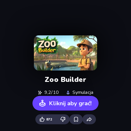
Zoo Builder
9,2/10
Symulacja
Kliknij aby grać!
872