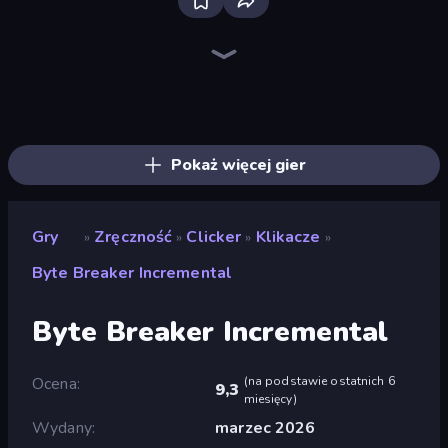
Bloxd.io
Ragdoll Archers
EvoWars.io
Veck.io
Piece of Cake: Merge and Bake
Racing Limits
Traffic Rider
Mahjongg Solitaire
Screw Out: Bolts and Nuts
Words of Wonders
Piles of Mahjong
Designville: Merge & Design
Miniblox
Space Waves
Stickman Clash
SkillWarz
Fortzone Battle Royale
Arrow Escape
Pokaż więcej gier
Gry
Zręczność
Clicker
Klikacze
»
»
»
»
Byte Breaker Incremental
Byte Breaker Incremental
Ocena
(
na podstawie ostatnich 6
9,3
miesięcy
)
Wydany
marzec 2026