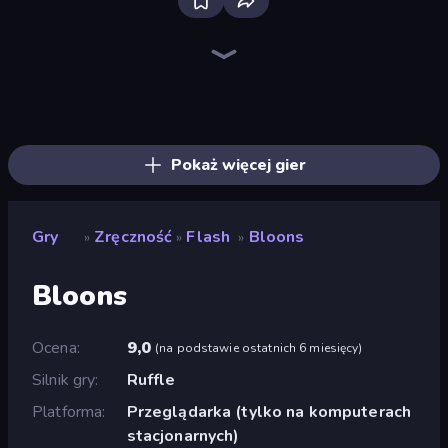
Bloxd.io
Ragdoll Archers
EvoWars.io
Veck.io
Piece of Cake: Merge and Bake
Racing Limits
Traffic Rider
Mahjongg Solitaire
Screw Out: Bolts and Nuts
Words of Wonders
Piles of Mahjong
Stickman Clash
Miniblox
Designville: Merge & Design
Space Waves
SkillWarz
Fortzone Battle Royale
Arrow Escape
Pokaż więcej gier
Gry
Zręczność
Flash
Bloons
»
»
»
Bloons
Ocena
9,0
(
na podstawie ostatnich 6 miesięcy
)
Silnik gry
Ruffle
Platforma
Przeglądarka (tylko na komputerach
stacjonarnych)