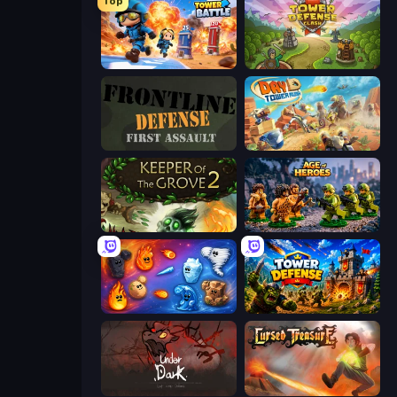
Top
Tower Battle
Tower Defense Clash
Frontline Defense
Day D Tower Rush
Keeper of the Grove 2
Age of Heroes
Elemental Merge
Tower Defense
UnderDark: Defense
Cursed Treasure