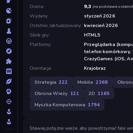
Ocena
9,3
(
na podstawie ostatnic
Wydany
styczeń 2026
Ostatnio zaktualizowany
kwiecień 2026
Silnik gry
HTML5
Platformy
Przeglądarka (komput
telefon komórkowy, t
CrazyGames (iOS, An
Orientacja
Krajobraz
Strategia
222
Mobile
2368
Obron
Obrona Wieży
121
2D
1165
Myszka Komputerowa
1794
Stawiaj potężne wieże, aby powstrzymać fale wro