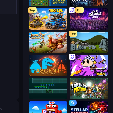
Tower Swap
Evil Tower
Top
Top
AOD - Art Of Defense
Idle Zombie Wave: Survivors
Top
Infinity Kingdom
Bloons Tower Defense 4
Ascent of Echoes
Dungeons and Bags
Vector TD
Fortress Merge
ą,