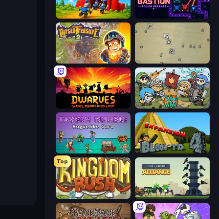
TimeWarriors
Stellar Bastion
Cursed Treasure 2
Desktop Tower Defense
Dwarves: Glory, Death, and Loot
Raid Heroes: Total War
Tavern Rumble: Roguelike Card
Bloons Tower Defense 4 Expansion
Top
Kingdom Rush
Iron Towers Alliance