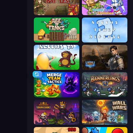
Backpack Battles
Human Leap: Evolution
Age of Tanks Warriors: TD War
Bloons Tower Defense 2
Bloons Tower Defense
Battle Arena
Merge Team Tactics
Bannerlings
Raid Heroes: Dark Side
Wall Wars