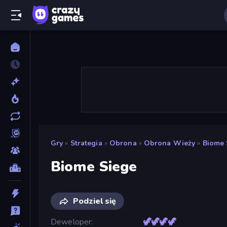
Gry
»
Strategia
»
Obrona
»
Obrona Wieży
»
Biome 
Biome Siege
Podziel się
Deweloper
🦖🦖🦖🦖