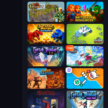
Takeover
Battle for Resources
Jurassic Merge: Dino Evolution
Machine Eater
Hot
Cursed Treasure 1.5
Kingdom of Pixels
Last Bastion
Merge Knights!