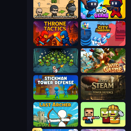
Raid Heroes: Sword and Magic
Evo Gears
Throne Tactics
City Takeover
Base Defence
Wild Castle TD: Grow Empire
Stickman Tower Defense Idle 3D
Age of Steam Tower Defence
Last Archer
Zombie Horde: Build & Survive