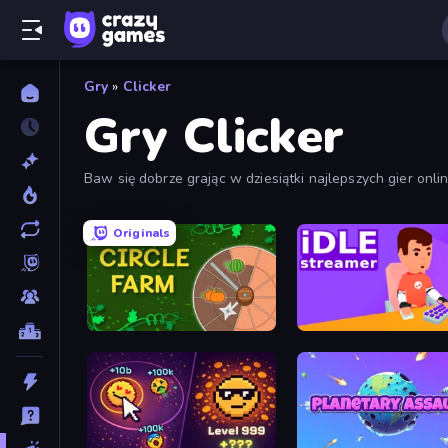
Gry
»
Clicker
Gry Clicker
Baw się dobrze grając w dziesiątki najlepszych gier onlin
Planet Clicker
. Wśród tych clickerów znajdziesz także 
Originals
Circle Farm
Idle Streamer