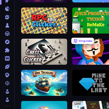
Dominate All Shapes
Planetary Assault
RPG Idle Clicker
Originals
Chess Clicker
Hacking Hero: Hacker Cli
One Treasure
Mine to the Last