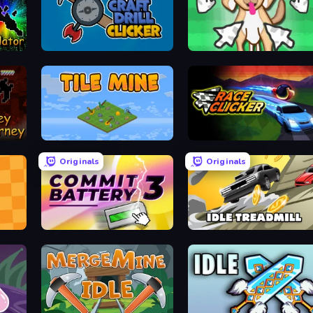
r
Craft Drill Clicker
Doggo Clicker
Tile Mine
Race Clicker
Originals
Originals
Commit Battery 3
Idle Treadmill