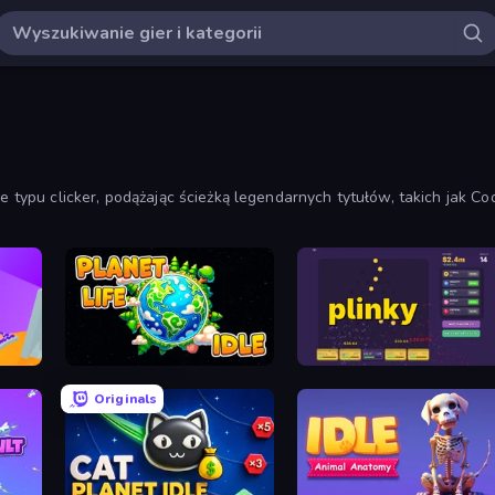
e typu clicker, podążając ścieżką legendarnych tytułów, takich jak Coo
gry przyrostowe i bezczynne.
Planet Life Idle
Plinky
Originals