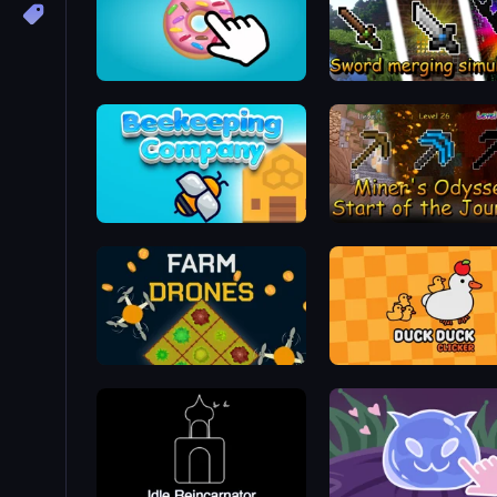
Donut Clicker
Sword Merging Simulato
Beekeeping Company
Miner's Odyssey
Farm Drones
Duck Duck Clicker