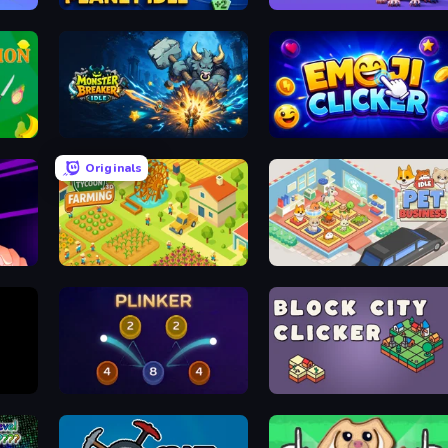
Cat Planet Idle
Idle Animal Anatomy
Juice Production Tycoon Remake
Monster Breaker Idle
Emoji Clickers
Originals
cker
Farming Tycoon 3D
Idle Pet Business
Plinker
Block City Clicker