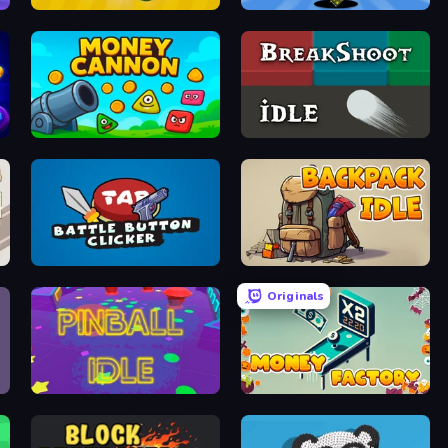
Fruit Clicker
Crafters Inc: Tycoon Empire
Money Cannon
BreakShoot idle
Battle Button Clicker
Backpack Idle
Originals
Pinball Idle
Money Factory