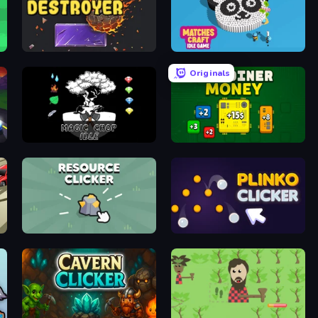
Block Destroyer
Matches Craft - Idle Game
Originals
Magic Chop Idle
BitCoiner
Resource Clicker
Plinko Clicker