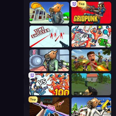
Top
Bank Robbery 3
Gridpunk - 3v3 Battle Royale
Time Shooter
Funny Shooter 2
Bank Robbery
Redcoats.io
Horde Killer: You vs 100
WorldZ
Top