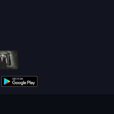
Slenderman Must Die: Underground Bunker