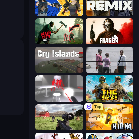
BuildNow GG
Forward Assault Remix
Death City Zombie Invasion
Fragen
Cry Islands
Sniper Assassin - Government Agent
SuperHot
The Battleground
Top
Dead Zed
Kirka.io