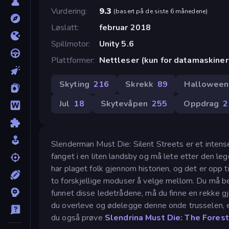
Vurdering
9.3
(
basert på de siste 6 månedene
)
Løslatt
februar 2018
Spillmotor
Unity 5.6
Plattformer
Nettleser (kun for datamaskiner
Skyting
216
Skrekk
89
Halloween
Jul
18
Skytevåpen
255
Oppdrag
2
Slenderman Must Die: Silent Streets er et intens
fanget i en liten landsby og må lete etter den 
har plaget folk gjennom historien, og det er opp t
to forskjellige moduser å velge mellom. Du må be
funnet disse ledetrådene, må du finne en rekke 
du overleve og ødelegge denne onde trusselen, el
du også prøve
Slendrina Must Die: The Forest