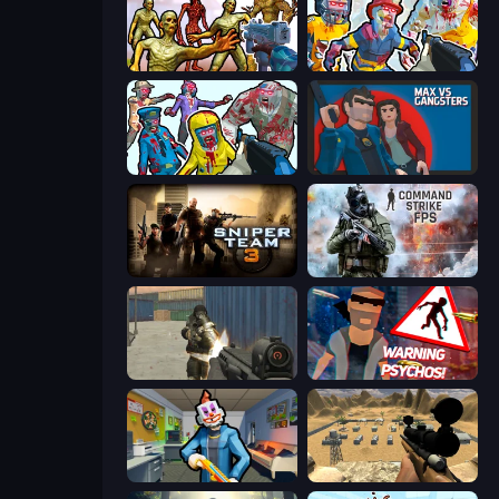
Monster Shooter Apocalypse
Zombies Shooter: Part 2
Zombies Shooter
Max vs Gangsters
Sniper Team 3
Command Strike FPS
Masked Forces
City of Psychos
Save the Hostages
Ghost Sniper