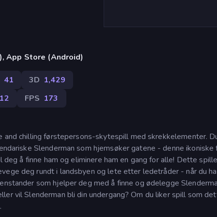
), App Store (Android)
41
3D
1,429
12
FPS
173
e and chilling førstepersons-skytespill med skrekkelementer. D
legendariske Slenderman som hjemsøker gatene - denne ikoniske 
il deg å finne ham og eliminere ham en gang for alle! Dette spille
vege deg rundt i landsbyen og lete etter ledetråder - når du ha
gjenstander som hjelper deg med å finne og ødelegge Slenderman
ler vil Slenderman bli din undergang? Om du liker spill som det
.