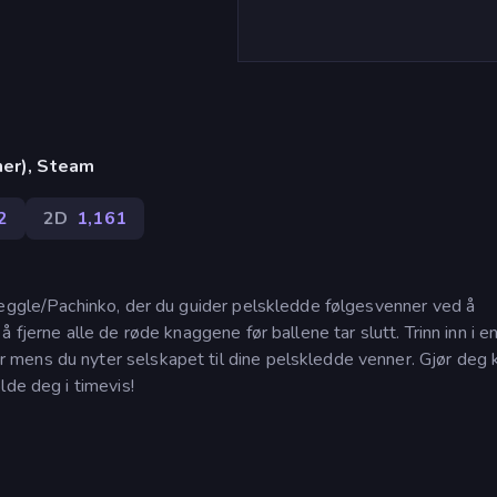
ner), Steam
2
2D
1,161
Peggle/Pachinko, der du guider pelskledde følgesvenner ved å
fjerne alle de røde knaggene før ballene tar slutt. Trinn inn i e
ens du nyter selskapet til dine pelskledde venner. Gjør deg k
lde deg i timevis!