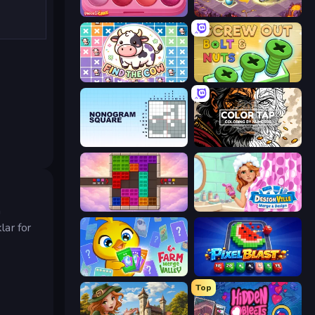
Piece of Cake: Merge and Bake
Mergest Kingdom
Find The Cow
Screw Out: Bolts and Nuts
Nonogram Square
Color Tap: Coloring by Numbers
Color Cube Puzzle
Designville: Merge & Design
n
lar for
Farm Merge Valley
Pixel Blast
Top