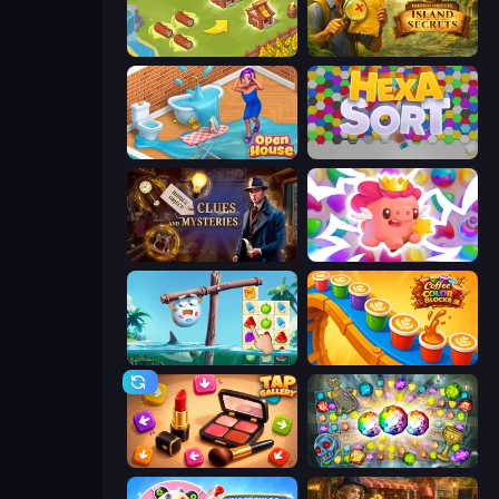
Castle Craft
Hidden Objects: Island Secrets
Open House
Hexa Sort
Hidden Object: Clues and Mysteries
Match Arena
Sugar Heroes
Coffee Color Blocks
Tap Gallery
Forgotten Treasure 2