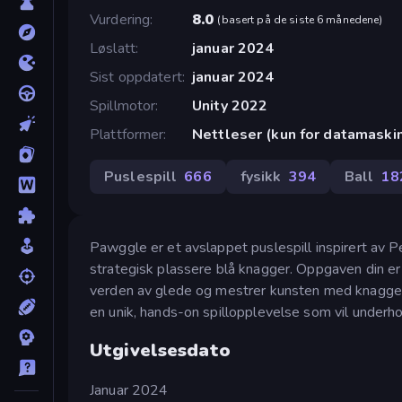
Vurdering
8.0
(
basert på de siste 6 månedene
)
Løslatt
januar 2024
Sist oppdatert
januar 2024
Spillmotor
Unity 2022
Plattformer
Nettleser (kun for datamaski
Puslespill
666
fysikk
394
Ball
18
Pawggle er et avslappet puslespill inspirert av 
strategisk plassere blå knagger. Oppgaven din er å 
verden av glede og mestrer kunsten med knagger m
en unik, hands-on spillopplevelse som vil underho
Utgivelsesdato
Januar 2024