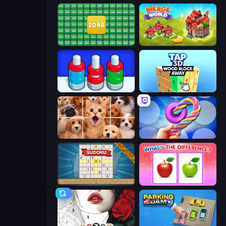
2048 Merge Blocks
Merge World
Nuts Puzzle: Sort By Color
Tap 3D Wood Block Away
Jigpic Solitaire
Twisted Tangle
Sudoku Online
What's The Difference?