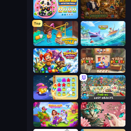
Unscrew Drop: Satisfying Puzzle
Hidden Object: Street Of Secrets
Top
Mansion Tale: Merge Secrets
Tropical Merge
Diamant: Sky Stories Match 3
Yarn Fever! Unravel Puzzle
Candy Riddles
Find Me: Lost Objects
Fairyland Merge & Magic
Favorite Puzzles