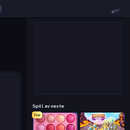
Spill av neste
Top