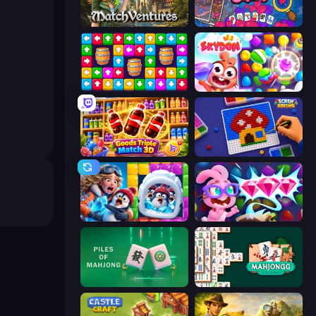
MatchVentures
Hidden Objects
Tap Away Story
Skydom
Goods Triple Match 3D
Screw Sorting
Captain Blast
Skydom: Reforged
Piles of Mahjong
Mahjongg Solitaire