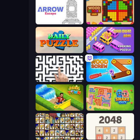
Arrow Escape
Wood Blocks Jam
Daily Puzzle
Car OUT! Jam Parking Puzzle
Arrow Escape: Puzzle
Wood Screw: Bolts Puzzle
Park Town
Snake Out: Maze Escape
Tiles of the Simpsons
2048