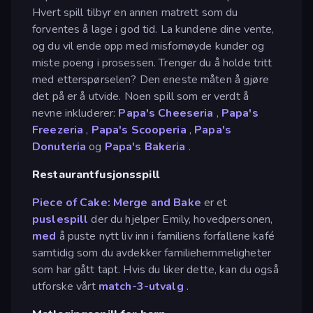
Hvert spill tilbyr en annen matrett som du
forventes å lage i god tid. La kundene dine vente,
og du vil ende opp med misfornøyde kunder og
miste poeng i prosessen. Trenger du å holde tritt
med etterspørselen? Den eneste måten å gjøre
det på er å utvide. Noen spill som er verdt å
nevne inkluderer:
Papa's Cheeseria
,
Papa's
Freezeria
,
Papa's Scooperia
,
Papa's
Donuteria
og
Papa's Bakeria
.
Restaurantfusjonsspill
Piece of Cake: Merge and Bake
er et
puslespill
der du hjelper Emily, hovedpersonen,
med
å puste nytt liv inn i familiens forfallene kafé
samtidig som du avdekker familiehemmeligheter
som har gått tapt. Hvis du liker dette, kan du også
utforske vårt
match-3-utvalg
.