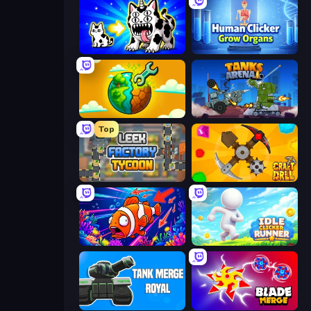
Strange Cats
Human Clicker: Grow Organs
Land Explorers: Merge & Build
Tanks Arena io: Craft & Combat
Top
Leek Factory Tycoon
Craft Drill
Fish Catch Idle
Idle Clicker Runner
Tank Merge Royal
Blade Merge