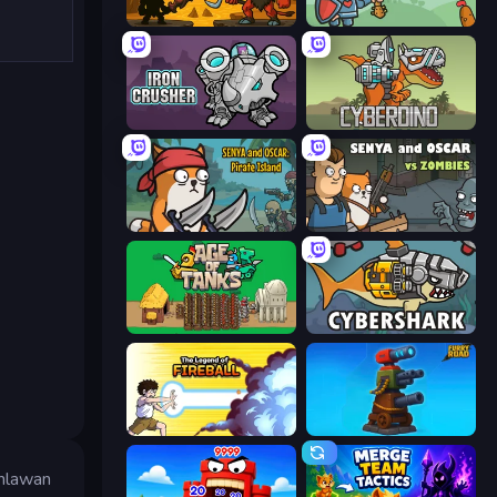
Knight Hero Adventure Idle RPG
Mini Crushers
Iron Crusher
CyberDino: T-Rex vs Robots
Senya and Oscar: Pirate Island
Senya and Oscar vs Zombies
Age of Tanks Warriors: TD War
CyberShark
Legend Of Fireball
Furry Road
ahlawan