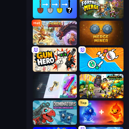
Merge Tools - Merge and Dig
Fortress Merge
Hot
Heroes Assemble
Merge Miner
Gun Hero: Cat Survival
Merge Knights!
BladeBlast.io
Zombies 4 Weapon Merge
Top
Dominators: Fighting Dinosaurs
Elemental Monsters: Merge