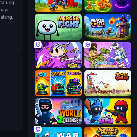
rtarung
maju
TimeWarriors
Merge Team Tactics
alang.
Merge & Fight
Mage Castle Idle Defense
Dungeons and Bags
Human Leap: Evolution
Pumpkin Defense: Merge Cannon
Tower vs Goblins
World Z Defense - Zombie Defense
Evo Gears