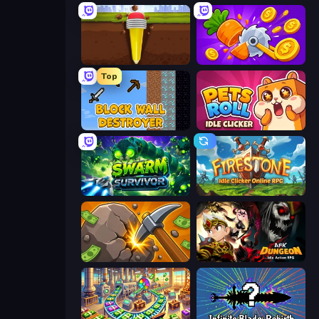
Pen Dig
Farm Ring Idle
Top
Block Wall Destroyer
Pets Roll: Idle Clicker
Swarm Survivor
Firestone – Idle Clicker Online RPG
Mine Clicker
AFK Dungeon: Idle Action RPG