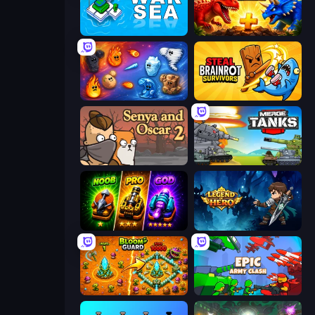
War Sea
Jurassic Merge: Dino Evolution
Elemental Merge
Steal Brainrot Survivors
Senya and Oscar 2
Merge Master Tanks: Tank Wars
Merge Survival
Legend of Hero
BloomGuard
Epic Army Clash