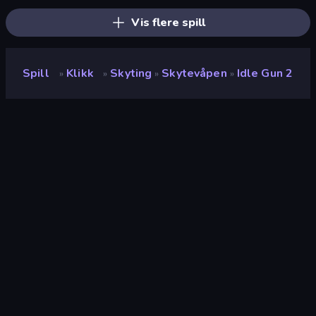
Vis flere spill
Spill
Klikk
Skyting
Skytevåpen
Idle Gun 2
»
»
»
»
Idle Gun 2
Utvikler
Neko
Vurdering
9.2
(
basert på de siste 6 månedene
)
Løslatt
mars 2023
Spillmotor
Unity 2022
Plattformer
Nettleser (stasjonær datamaskin,
mobil, nettbrett), CrazyGames-
appen (Android)
Orientering
Landskap